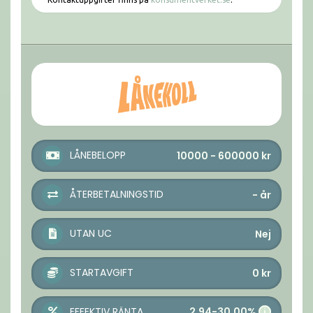
LÅNEBELOPP
10000 - 600000
kr
ÅTERBETALNINGSTID
-
år
UTAN UC
Nej
STARTAVGIFT
0
kr
2,94-30,00%
EFFEKTIV RÄNTA
i