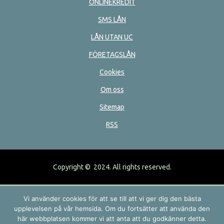
ONLINEKREDIT
SMS LÅN
LÅN UTAN UC
FÖRETAGSLÅN
Cookies
Om oss
Sitemap
RSS
Copyright © 2024. All rights reserved.
Vi använder cookies för att se till att vi ger dig den bästa
upplevelsen på vår hemsida. Om du fortsätter att använda den
här webbplatsen kommer vi att anta att du godkänner detta.