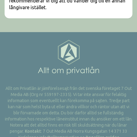
rekommenderar vi dig att du vänder dig till en annan
långivare istället.
Allt om Privatlån är jämförelsesajt från det svenska företaget 7 Out
Media AB (Org nr 559197-2335). Vi tar inte ansvar för felaktig
information som eventuellt kan förekomma på sajten. Tredje part
kan när som helst byta ut eller ändra villkor och räntor utan att vi
blir förvarnade om detta. Du bör därför alltid se fullständig
information hos respektive låneinstitut innan du ansöker om ett lån.
Notera att det alltid finns en risk till skuldsättning när du lånar
pengar.
Kontakt
: 7 Out Media AB Norra Kungsgatan 14 371 33