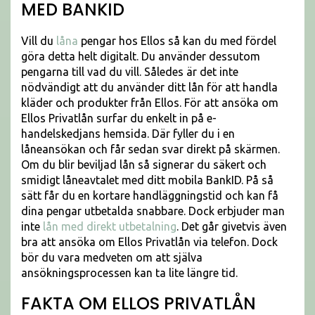
MED BANKID
Vill du
låna
pengar hos Ellos så kan du med fördel
göra detta helt digitalt. Du använder dessutom
pengarna till vad du vill. Således är det inte
nödvändigt att du använder ditt lån för att handla
kläder och produkter från Ellos. För att ansöka om
Ellos Privatlån surfar du enkelt in på e-
handelskedjans hemsida. Där fyller du i en
låneansökan och får sedan svar direkt på skärmen.
Om du blir beviljad lån så signerar du säkert och
smidigt låneavtalet med ditt mobila BankID. På så
sätt får du en kortare handläggningstid och kan få
dina pengar utbetalda snabbare. Dock erbjuder man
inte
lån med direkt utbetalning
. Det går givetvis även
bra att ansöka om Ellos Privatlån via telefon. Dock
bör du vara medveten om att själva
ansökningsprocessen kan ta lite längre tid.
FAKTA OM ELLOS PRIVATLÅN