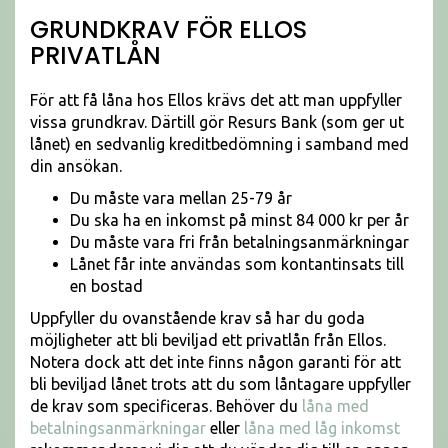
GRUNDKRAV FÖR ELLOS
PRIVATLÅN
För att få låna hos Ellos krävs det att man uppfyller
vissa grundkrav. Därtill gör Resurs Bank (som ger ut
lånet) en sedvanlig kreditbedömning i samband med
din ansökan.
Du måste vara mellan 25-79 år
Du ska ha en inkomst på minst 84 000 kr per år
Du måste vara fri från betalningsanmärkningar
Lånet får inte användas som kontantinsats till
en bostad
Uppfyller du ovanstående krav så har du goda
möjligheter att bli beviljad ett privatlån från Ellos.
Notera dock att det inte finns någon garanti för att
bli beviljad lånet trots att du som låntagare uppfyller
de krav som specificeras. Behöver du
låna med
betalningsanmärkningar
eller
låna med låg inkomst