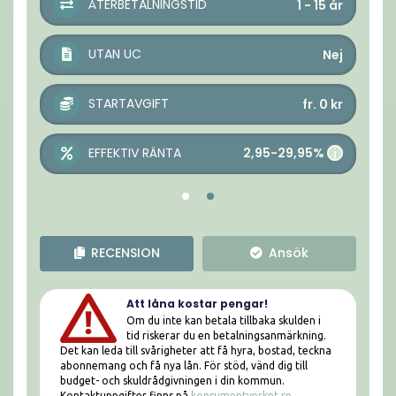
ÅTERBETALNINGSTID
1 - 15
år
UTAN UC
Nej
STARTAVGIFT
fr. 0
kr
2,95-29,95%
EFFEKTIV RÄNTA
i
RECENSION
Ansök
Att låna kostar pengar!
Om du inte kan betala tillbaka skulden i
tid riskerar du en betalningsanmärkning.
Det kan leda till svårigheter att få hyra, bostad, teckna
abonnemang och få nya lån. För stöd, vänd dig till
budget- och skuldrådgivningen i din kommun.
Kontaktuppgifter finns på
konsumentverket.se
.