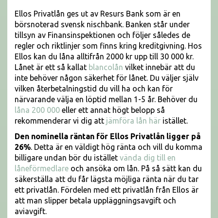
Ellos Privatlån ges ut av Resurs Bank som är en
börsnoterad svensk nischbank. Banken står under
tillsyn av Finansinspektionen och följer således de
regler och riktlinjer som finns kring kreditgivning. Hos
Ellos kan du låna alltifrån 2000 kr upp till 30 000 kr.
Lånet är ett så kallat
blancolån
vilket innebär att du
inte behöver någon säkerhet för lånet. Du väljer själv
vilken återbetalningstid du vill ha och kan för
närvarande välja en löptid mellan 1-5 år. Behöver du
låna 200 000
eller ett annat högt belopp så
rekommenderar vi dig att
jämföra lån här
istället.
Den nominella räntan för Ellos Privatlån ligger på
26%
. Detta är en väldigt hög ränta och vill du komma
billigare undan bör du istället
vända dig till en
låneförmedlare
och ansöka om lån. På så sätt kan du
säkerställa att du får lägsta möjliga ränta när du tar
ett privatlån. Fördelen med ett privatlån från Ellos är
att man slipper betala uppläggningsavgift och
aviavgift.