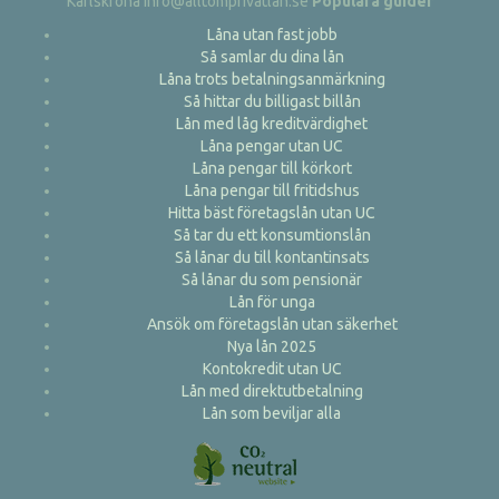
Karlskrona info@alltomprivatlan.se
Populära guider
Låna utan fast jobb
Så samlar du dina lån
Låna trots betalningsanmärkning
Så hittar du billigast billån
Lån med låg kreditvärdighet
Låna pengar utan UC
Låna pengar till körkort
Låna pengar till fritidshus
Hitta bäst företagslån utan UC
Så tar du ett konsumtionslån
Så lånar du till kontantinsats
Så lånar du som pensionär
Lån för unga
Ansök om företagslån utan säkerhet
Nya lån 2025
Kontokredit utan UC
Lån med direktutbetalning
Lån som beviljar alla