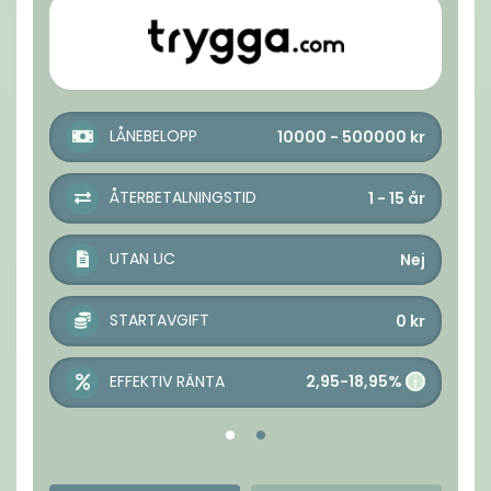
LÅNEBELOPP
10000 - 500000
kr
ÅTERBETALNINGSTID
1 - 15
år
UTAN UC
Nej
STARTAVGIFT
0
kr
2,95-18,95%
EFFEKTIV RÄNTA
i