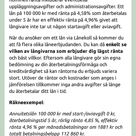
uppläggningsavgifter och administrationsavgifter. Ett
lån på 100 000 kr med ränta på 4,58% som återbetalas
under 5 år har en effektiv ränta på 4,96% givet att
långivare inte tar ut någon startavgift eller aviavgift.
När du ansöker om ett lån via Lånekoll så kommer du
att få flera olika låneerbjudanden. Du kan då
enkelt se
vilken av långivarna som erbjuder dig lägst ränta
och bäst villkor. Eftersom alla långivare gör sin egna
bedömning av din återbetalningsförmåga och
kreditvärdighet så kan räntorna du erbjuds variera
stort. Utöver de räntor och kostnader som anges i
jämförelsen tillkommer inga andra avgifter så länge
du återbetalar ditt lån i tid.
Räkneexempel
:
Annuitetslån 100 000 kr med start-/aviavgift 0 kr,
återbetalningstid 5 år, rörlig ränta 4,85 %, effektiv
ränta 4,96 % ger månadsbetalningar om 1881 kr och
totalt betalningsbelopp 112 860 kr.