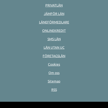
PRIVATLÅN
JÄMFÖR LÅN
LÅNEFÖRMEDLARE
ONLINEKREDIT
SMS LÅN
LÅN UTAN UC
FÖRETAGSLÅN
Cookies
Om oss
Sitemap
RSS