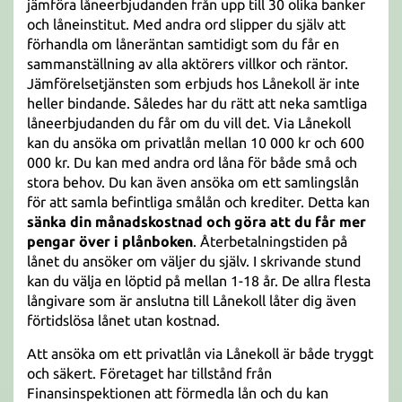
jämföra låneerbjudanden från upp till 30 olika banker
och låneinstitut. Med andra ord slipper du själv att
förhandla om låneräntan samtidigt som du får en
sammanställning av alla aktörers villkor och räntor.
Jämförelsetjänsten som erbjuds hos Lånekoll är inte
heller bindande. Således har du rätt att neka samtliga
låneerbjudanden du får om du vill det. Via Lånekoll
kan du ansöka om privatlån mellan 10 000 kr och 600
000 kr. Du kan med andra ord låna för både små och
stora behov. Du kan även ansöka om ett samlingslån
för att samla befintliga smålån och krediter. Detta kan
sänka din månadskostnad och göra att du får mer
pengar över i plånboken
. Återbetalningstiden på
lånet du ansöker om väljer du själv. I skrivande stund
kan du välja en löptid på mellan 1-18 år. De allra flesta
långivare som är anslutna till Lånekoll låter dig även
förtidslösa lånet utan kostnad.
Att ansöka om ett privatlån via Lånekoll är både tryggt
och säkert. Företaget har tillstånd från
Finansinspektionen att förmedla lån och du kan