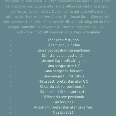
information som eventuellt kan förekomma på sajten. Tredje part
kan när som helst byta ut eller ändra villkor och räntor utan att vi
blir förvarnade om detta. Du bör därför alltid se fullständig
information hos respektive låneinstitut innan du ansöker om ett
lån. Notera att det alltid finns en risk till skuldsättning när du lånar
pengar.
Kontakt
: 7 Out Media AB Norra Kungsgatan 14 371 33
Karlskrona info@alltomprivatlan.se
Populära guider
Låna utan fast jobb
Så samlar du dina lån
Låna trots betalningsanmärkning
Så hittar du billigast billån
Lån med låg kreditvärdighet
Låna pengar utan UC
Låna pengar till körkort
Låna pengar till fritidshus
Hitta bäst företagslån utan UC
Så tar du ett konsumtionslån
Så lånar du till kontantinsats
Så lånar du som pensionär
Lån för unga
Ansök om företagslån utan säkerhet
Nya lån 2025