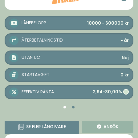
LÅNEBELOPP
10000 - 600000
kr
ÅTERBETALNINGSTID
-
år
UTAN UC
Nej
STARTAVGIFT
0
kr
2,94-30,00%
EFFEKTIV RÄNTA
i
SE FLER LÅNGIVARE
ANSÖK