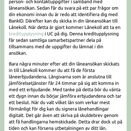
person- och kontaktuppgifter i samband med
låneansökan. Sedan får du svara på ett par frågor om
din ekonomi innan du är redo att identifiera dig med
BankID. Därefter kan du skicka in din låneansökan till
Lånekoll. När detta är gjort kommer Lånekoll att ta en
kreditupplysning
i UC på dig. Denna kreditupplysning
får sedan samtliga samarbetspartner dela på
tillsammans med de uppgifter du lämnat i din
ansökan.
Bara några minuter efter att din låneansökan skickats
in till Lånekoll kommer du att få de första
låneerbjudandena. Långivarna som är anslutna till
jämförelsetjänster får 24 timmar på sig att komma in
med ett erbjudande. Med tanke på detta bör du vänta
ett dygn innan du börjar jämföra erbjudandena och tar
ett beslut. När du valt vilket lån som verkar mest
förmånligt för dig kan du signera lånehandlingar
digitalt. Det går även att skriva på skuldebrev genom
att få handlingarna hemskickade. Detta drar dock ut på
tiden och kan försena utbetalningen av ditt lån.