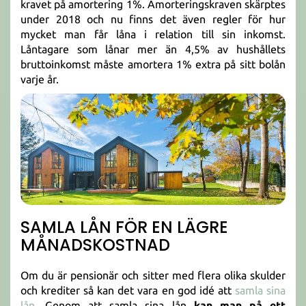
kravet på amortering 1%. Amorteringskraven skärptes
under 2018 och nu finns det även regler för hur
mycket man får låna i relation till sin inkomst.
Låntagare som lånar mer än 4,5% av hushållets
bruttoinkomst måste amortera 1% extra på sitt bolån
varje år.
SAMLA LÅN FÖR EN LÄGRE
MÅNADSKOSTNAD
Om du är pensionär och sitter med flera olika skulder
och krediter så kan det vara en god idé att
samla sina
lån
. Genom att samla sina lån
kan man på ett