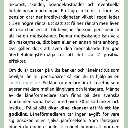
inkomst, skulder, boendekostnader och eventuella
betalningsanmärkningar. En lägre inkomst i form av
pension drar ner kreditvärdigheten vilket i regel leder
till en högre ränta. Ett sätt att få ner räntan men även
att öka chansen att bli beviljad lån som pensionär är
att ha en medsökande. Denna medsökande kan vara
din make/maka, ditt barn eller en annan nära anhörig.
Det gäller dock att även den medsökande har god
återbetalningsförmåga för att det ska få positiva
effekter.
Om du är osäker på vilka banker och låneinstitut som
beviljar lån till pensionärer så kan du ta hjälp av en
låneförmedlare
. En låneförmedlare är ett företag som
agerar mäklare mellan långivare och låntagare. Många
av de låneförmedlare som finns på den svenska
marknaden samarbetar med över 30 olika banker och
institut. På så sätt
ökar dina chanser att få ett lån
godkänt
. Låneförmedlaren tar ingen avgift för vare
sig ansökan eller själva jämförelsen. Som låntagare
binder du dig inte heller till något genom att göra en