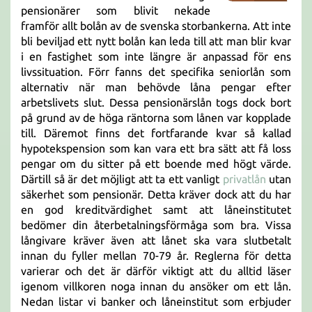
pensionärer som blivit nekade
framför allt bolån av de svenska storbankerna. Att inte
bli beviljad ett nytt bolån kan leda till att man blir kvar
i en fastighet som inte längre är anpassad för ens
livssituation. Förr fanns det specifika seniorlån som
alternativ när man behövde låna pengar efter
arbetslivets slut. Dessa pensionärslån togs dock bort
på grund av de höga räntorna som lånen var kopplade
till. Däremot finns det fortfarande kvar så kallad
hypotekspension som kan vara ett bra sätt att få loss
pengar om du sitter på ett boende med högt värde.
Därtill så är det möjligt att ta ett vanligt
privatlån
utan
säkerhet som pensionär. Detta kräver dock att du har
en god kreditvärdighet samt att låneinstitutet
bedömer din återbetalningsförmåga som bra. Vissa
långivare kräver även att lånet ska vara slutbetalt
innan du fyller mellan 70-79 år. Reglerna för detta
varierar och det är därför viktigt att du alltid läser
igenom villkoren noga innan du ansöker om ett lån.
Nedan listar vi banker och låneinstitut som erbjuder