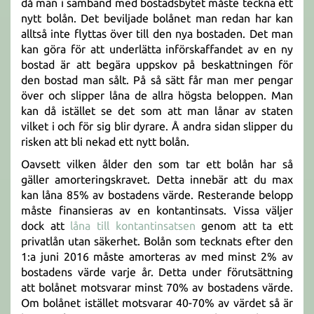
då man i samband med bostadsbytet måste teckna ett
nytt bolån. Det beviljade bolånet man redan har kan
alltså inte flyttas över till den nya bostaden. Det man
kan göra för att underlätta införskaffandet av en ny
bostad är att begära uppskov på beskattningen för
den bostad man sålt. På så sätt får man mer pengar
över och slipper låna de allra högsta beloppen. Man
kan då istället se det som att man lånar av staten
vilket i och för sig blir dyrare. Å andra sidan slipper du
risken att bli nekad ett nytt bolån.
Oavsett vilken ålder den som tar ett bolån har så
gäller amorteringskravet. Detta innebär att du max
kan låna 85% av bostadens värde. Resterande belopp
måste finansieras av en kontantinsats. Vissa väljer
dock att
låna till kontantinsatsen
genom att ta ett
privatlån utan säkerhet. Bolån som tecknats efter den
1:a juni 2016 måste amorteras av med minst 2% av
bostadens värde varje år. Detta under förutsättning
att bolånet motsvarar minst 70% av bostadens värde.
Om bolånet istället motsvarar 40-70% av värdet så är