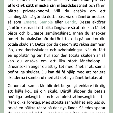
effektivt sätt minska sin månadskostnad
och få en
bättre privatekonomi. Vill du ansöka om ett
samlingslån så gör du detta bäst via en låneförmedlare
så som
Zmarta
,
Sambla
eller
Lendo
. Dessa aktörer
jämför kostnadsfritt olika långivare så att du kan få det
bästa och billigaste samlingslånet. Innan du ansöker
om ett hopbakslån bör du först ta reda på hur stor din
totala skuld är. Detta gör du genom att räkna samman
lån, kreditkortsskulder och avbetalningar. När du fått
en uppfattning om hur stor den totala skulden är så
kan du ansöka om ett lika stort lånebelopp. I
låneansökan anger du att syftet med lånet är att samla
befintliga skulder. Du kan då få hjälp med att reglera
skulderna i samband med att det nya lånet betalas ut.
Genom att samla lån blir det betydligt enklare för dig
att hålla koll på din skuld. Därtill slipper du betala
onödiga aviavgifter och administrationsavgifter till
flera olika företag. Med största sannolikhet erbjuds du
också en bättre ränta på det nya lånet. Således sparar