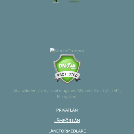
Vi använder säker anslutning med SSL-certifikat från Let's
Encrypted.
PRIVATLÅN
JÄMFÖR LÅN
LÅNEFÖRMEDLARE