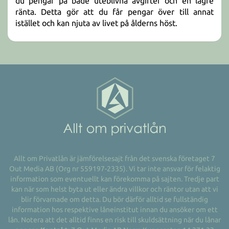
du pengar på både uteblivna avgifter och en lägre
ränta. Detta gör att du får pengar över till annat
istället och kan njuta av livet på ålderns höst.
Allt om Privatlån är jämförelsesajt från det svenska företaget 7
Out Media AB (Org nr 559197-2335). Vi tar inte ansvar för felaktig
information som eventuellt kan förekomma på sajten. Tredje part
kan när som helst byta ut eller ändra villkor och räntor utan att vi
blir förvarnade om detta. Du bör därför alltid se fullständig
information hos respektive låneinstitut innan du ansöker om ett
lån. Notera att det alltid finns en risk till skuldsättning när du lånar