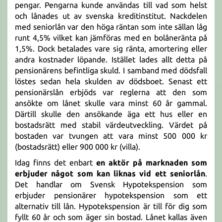
pengar. Pengarna kunde användas till vad som helst
och lånades ut av svenska kreditinstitut. Nackdelen
med seniorlån var den höga räntan som inte sällan låg
runt 4,5% vilket kan jämföras med en bolåneränta på
1,5%. Dock betalades vare sig ränta, amortering eller
andra kostnader löpande. Istället lades allt detta på
pensionärens befintliga skuld. I samband med dödsfall
löstes sedan hela skulden av dödsboet. Senast ett
pensionärslån erbjöds var reglerna att den som
ansökte om lånet skulle vara minst 60 år gammal.
Därtill skulle den ansökande äga ett hus eller en
bostadsrätt med stabil värdeutveckling. Värdet på
bostaden var tvungen att vara minst 500 000 kr
(bostadsrätt) eller 900 000 kr (villa).
Idag finns det enbart
en aktör på marknaden som
erbjuder något som kan liknas vid ett seniorlån
.
Det handlar om Svensk Hypotekspension som
erbjuder pensionärer hypotekspension som ett
alternativ till lån. Hypotekspension är till för dig som
fyllt 60 år och som äger sin bostad. Lånet kallas även