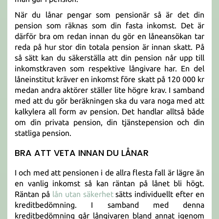
När du lånar pengar som pensionär så är det din
pension som räknas som din fasta inkomst. Det är
därför bra om redan innan du gör en låneansökan tar
reda på hur stor din totala pension är innan skatt. På
så sätt kan du säkerställa att din pension når upp till
inkomstkraven som respektive långivare har. En del
låneinstitut kräver en inkomst före skatt på 120 000 kr
medan andra aktörer ställer lite högre krav. I samband
med att du gör beräkningen ska du vara noga med att
kalkylera all form av pension. Det handlar alltså både
om din privata pension, din tjänstepension och din
statliga pension.
BRA ATT VETA INNAN DU LÅNAR
I och med att pensionen i de allra flesta fall är lägre än
en vanlig inkomst så kan räntan på lånet bli högt.
Räntan på
lån utan säkerhet
sätts individuellt efter en
kreditbedömning. I samband med denna
kreditbedömning går långivaren bland annat igenom