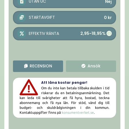
UTAN UC
Nej
STARTAVGIFT
0
kr
2,95-18,95%
EFFEKTIV RÄNTA
i
RECENSION
Ansök
Att låna kostar pengar!
Om du inte kan betala tillbaka skulden i tid
riskerar du en betalningsanmärkning. Det
kan leda till svårigheter att få hyra, bostad, teckna
abonnemang och få nya lån. För stöd, vänd dig till
budget- och skuldrådgivningen i din kommun.
Kontaktuppgifter finns på
konsumentverket.se
.