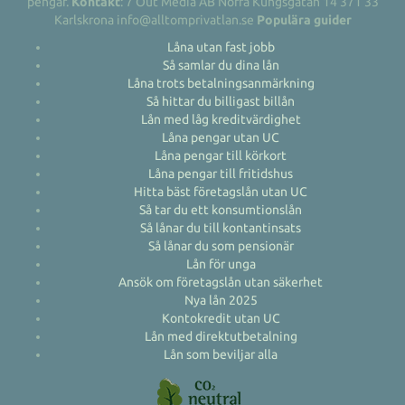
pengar.
Kontakt
: 7 Out Media AB Norra Kungsgatan 14 371 33
Karlskrona info@alltomprivatlan.se
Populära guider
Låna utan fast jobb
Så samlar du dina lån
Låna trots betalningsanmärkning
Så hittar du billigast billån
Lån med låg kreditvärdighet
Låna pengar utan UC
Låna pengar till körkort
Låna pengar till fritidshus
Hitta bäst företagslån utan UC
Så tar du ett konsumtionslån
Så lånar du till kontantinsats
Så lånar du som pensionär
Lån för unga
Ansök om företagslån utan säkerhet
Nya lån 2025
Kontokredit utan UC
Lån med direktutbetalning
Lån som beviljar alla