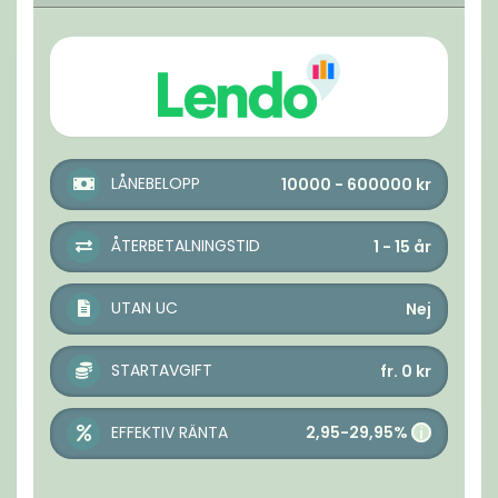
LÅNEBELOPP
10000 - 600000
kr
ÅTERBETALNINGSTID
1 - 15
år
UTAN UC
Nej
STARTAVGIFT
fr. 0
kr
2,95-29,95%
EFFEKTIV RÄNTA
i