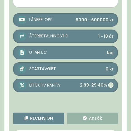
LÅNEBELOPP
5000 - 600000
kr
ÅTERBETALNINGSTID
1 - 18
år
UTAN UC
Nej
STARTAVGIFT
0
kr
2,99-29,40%
EFFEKTIV RÄNTA
i
RECENSION
Ansök