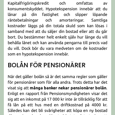
Kapitalfrigöringskredit och omfattas av
konsumentskyddet. Hypotekspension innebär att du
lånar på din fastighet och slipper löpande
räntebetalningar och amorteringar. Samtliga
kostnader läggs på din totala skuld som kan lösas i
samband med att du säljer din bostad eller att du går
bort. Du bestämmer helt enkelt själv hur länge du vill
behålla lånet och kan använda pengarna till precis vad
du vill. Dock bör du vara medveten om de kostnader
som en hypotekspension innebär.
BOLÅN FÖR PENSIONÄRER
När det gäller bolån så är det samma regler som gäller
för pensionärer som för alla andra. Trots detta har det
visat sig att
många banker nekar pensionärer bolån
.
Enligt en rapport från Pensionsmyndigheten visar det
sig att en inkomst på 17 000 kr inte är tillräcklig för att
få lån på ett hus med en driftkostnad på 4000 kr.
Således kan det bli svårigheter att köpa en ny bostad