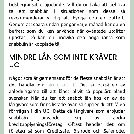
tidsbegränsat erbjudande. Vill du undvika att behöva
ta ett snabblån i situationer som dessa så
rekommenderar vi dig att bygga upp en buffert.
Genom att spara undan pengar varje månad har du en
buffert som du kan använda när oväntade utgifter
uppstår. Då kan du undvika den höga ränta som
snabblån är kopplade till.
MINDRE LÅN SOM INTE KRÄVER
UC
Något som är gemensamt för de flesta snabblån är att
det handlar om
lån utan UC
. Det är också en av
anledningarna till att lånet blivit så populärt bland
svenskar. När du tar ett snabbt lån hos en av de
långivare som finns listade ovan så slipper du att få en
förfrågan i din UC. Detta då långivare som erbjuder
snabblån använder sig av andra
kreditupplysningsföretag. Oftast handlar det om
företag så som Creditsafe, Bisnode och Safenode.