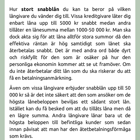
Hur
stort snabblån
du kan ta beror på vilken
långivare du vänder dig till. Vissa kreditgivare låter dig
enbart låna upp till 5000 kr snabbt medan andra
tillåter en lånesumma mellan 1000-50 000 kr. Man ska
dock akta sig för att låna alltför stora summor då den
effektiva räntan är hög samtidigt som lånet ska
återbetalas snabbt. Det är med andra ord både dyrt
och riskfyllt för den som är osäker på hur den
personliga ekonomin kommer att se ut framöver. Om
du inte återbetalar ditt lån som du ska riskerar du att
få en betalningsanmärkning.
Även om vissa långivare erbjuder snabblån upp till 50
000 kr så är det inte säkert att den som ansöker om de
högsta lånebeloppen beviljas ett sådant stort lån.
Istället kan du få besked om att du tillåts låna men då
en lägre summa. Andra långivare lånar bara ut de
högsta beloppen till befintliga kunder som sedan
innan påvisat att man har den åtetbetalningsförmåga
som krävs.