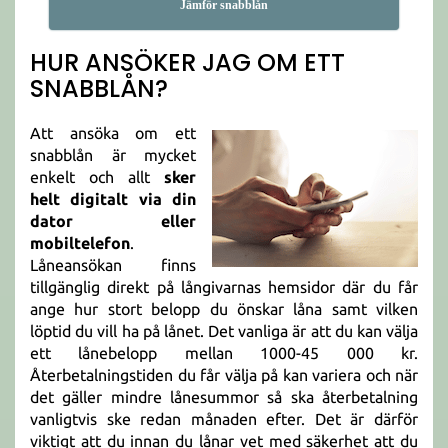
Jämför snabblån
HUR ANSÖKER JAG OM ETT
SNABBLÅN?
Att ansöka om ett
snabblån är mycket
enkelt och allt
sker
helt digitalt via din
dator eller
mobiltelefon
.
Låneansökan finns
tillgänglig direkt på långivarnas hemsidor där du får
ange hur stort belopp du önskar låna samt vilken
löptid du vill ha på lånet. Det vanliga är att du kan välja
ett lånebelopp mellan 1000-45 000 kr.
Återbetalningstiden du får välja på kan variera och när
det gäller mindre lånesummor så ska återbetalning
vanligtvis ske redan månaden efter. Det är därför
viktigt att du innan du lånar vet med säkerhet att du