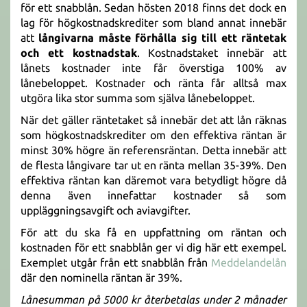
för ett snabblån. Sedan hösten 2018 finns det dock en
lag för högkostnadskrediter som bland annat innebär
att
långivarna måste förhålla sig till ett räntetak
och ett kostnadstak
. Kostnadstaket innebär att
lånets kostnader inte får överstiga 100% av
lånebeloppet. Kostnader och ränta får alltså max
utgöra lika stor summa som själva lånebeloppet.
När det gäller räntetaket så innebär det att lån räknas
som högkostnadskrediter om den effektiva räntan är
minst 30% högre än referensräntan. Detta innebär att
de flesta långivare tar ut en ränta mellan 35-39%. Den
effektiva räntan kan däremot vara betydligt högre då
denna även innefattar kostnader så som
uppläggningsavgift och aviavgifter.
För att du ska få en uppfattning om räntan och
kostnaden för ett snabblån ger vi dig här ett exempel.
Exemplet utgår från ett snabblån från
Meddelandelån
där den nominella räntan är 39%.
Lånesumman på 5000 kr återbetalas under 2 månader