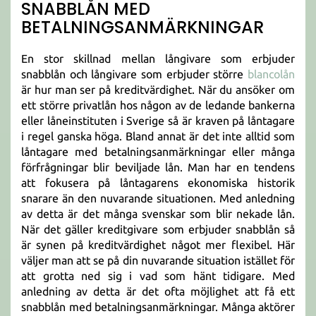
SNABBLÅN MED
BETALNINGSANMÄRKNINGAR
En stor skillnad mellan långivare som erbjuder
snabblån och långivare som erbjuder större
blancolån
är hur man ser på kreditvärdighet. När du ansöker om
ett större privatlån hos någon av de ledande bankerna
eller låneinstituten i Sverige så är kraven på låntagare
i regel ganska höga. Bland annat är det inte alltid som
låntagare med betalningsanmärkningar eller många
förfrågningar blir beviljade lån. Man har en tendens
att fokusera på låntagarens ekonomiska historik
snarare än den nuvarande situationen. Med anledning
av detta är det många svenskar som blir nekade lån.
När det gäller kreditgivare som erbjuder snabblån så
är synen på kreditvärdighet något mer flexibel. Här
väljer man att se på din nuvarande situation istället för
att grotta ned sig i vad som hänt tidigare. Med
anledning av detta är det ofta möjlighet att få ett
snabblån med betalningsanmärkningar. Många aktörer