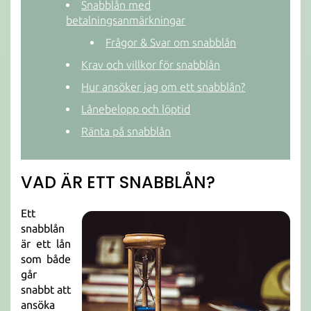
Snabblån med
betalningsanmärkningar
Frågor & Svar om snabblån
Krav och villkor för snabblån
Hur ansöker jag om ett snabblån?
Lånebelopp och löptid
Ränta på snabblån
VAD ÄR ETT SNABBLÅN?
Ett
snabblån
är ett lån
som både
går
snabbt att
ansöka