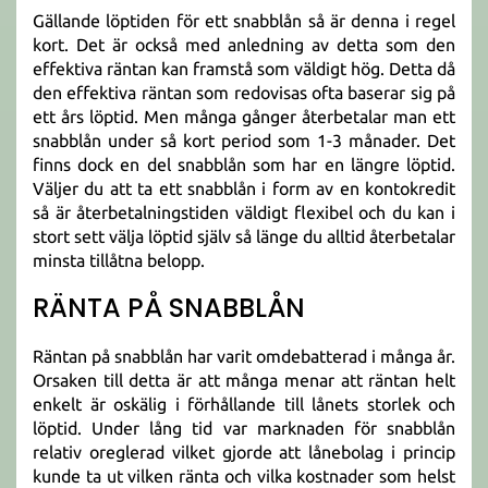
Gällande löptiden för ett snabblån så är denna i regel
kort. Det är också med anledning av detta som den
effektiva räntan kan framstå som väldigt hög. Detta då
den effektiva räntan som redovisas ofta baserar sig på
ett års löptid. Men många gånger återbetalar man ett
snabblån under så kort period som 1-3 månader. Det
finns dock en del snabblån som har en längre löptid.
Väljer du att ta ett snabblån i form av en kontokredit
så är återbetalningstiden väldigt flexibel och du kan i
stort sett välja löptid själv så länge du alltid återbetalar
minsta tillåtna belopp.
RÄNTA PÅ SNABBLÅN
Räntan på snabblån har varit omdebatterad i många år.
Orsaken till detta är att många menar att räntan helt
enkelt är oskälig i förhållande till lånets storlek och
löptid. Under lång tid var marknaden för snabblån
relativ oreglerad vilket gjorde att lånebolag i princip
kunde ta ut vilken ränta och vilka kostnader som helst