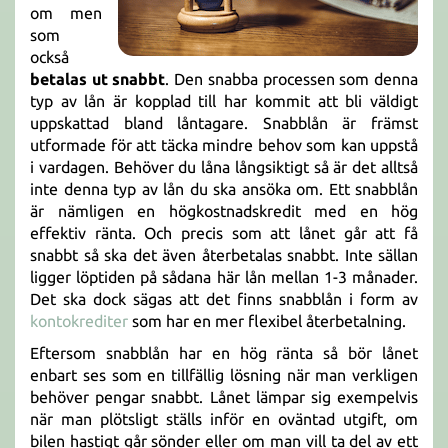
om men
som
också
betalas ut snabbt
. Den snabba processen som denna
typ av lån är kopplad till har kommit att bli väldigt
uppskattad bland låntagare. Snabblån är främst
utformade för att täcka mindre behov som kan uppstå
i vardagen. Behöver du låna långsiktigt så är det alltså
inte denna typ av lån du ska ansöka om. Ett snabblån
är nämligen en högkostnadskredit med en hög
effektiv ränta. Och precis som att lånet går att få
snabbt så ska det även återbetalas snabbt. Inte sällan
ligger löptiden på sådana här lån mellan 1-3 månader.
Det ska dock sägas att det finns snabblån i form av
kontokrediter
som har en mer flexibel återbetalning.
Eftersom snabblån har en hög ränta så bör lånet
enbart ses som en tillfällig lösning när man verkligen
behöver pengar snabbt. Lånet lämpar sig exempelvis
när man plötsligt ställs inför en oväntad utgift, om
bilen hastigt går sönder eller om man vill ta del av ett