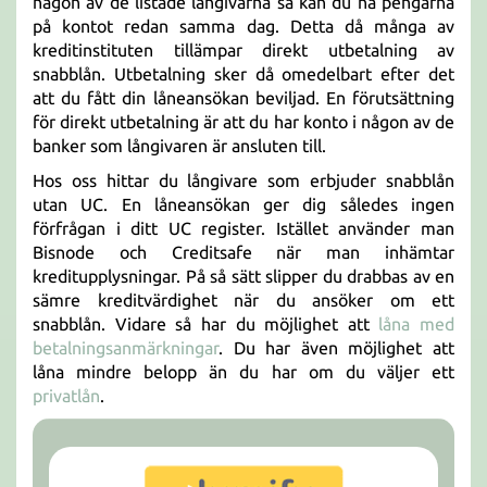
någon av de listade långivarna så kan du ha pengarna
på kontot redan samma dag. Detta då många av
kreditinstituten tillämpar direkt utbetalning av
snabblån. Utbetalning sker då omedelbart efter det
att du fått din låneansökan beviljad. En förutsättning
för direkt utbetalning är att du har konto i någon av de
banker som långivaren är ansluten till.
Hos oss hittar du långivare som erbjuder snabblån
utan UC. En låneansökan ger dig således ingen
förfrågan i ditt UC register. Istället använder man
Bisnode och Creditsafe när man inhämtar
kreditupplysningar. På så sätt slipper du drabbas av en
sämre kreditvärdighet när du ansöker om ett
snabblån. Vidare så har du möjlighet att
låna med
betalningsanmärkningar
. Du har även möjlighet att
låna mindre belopp än du har om du väljer ett
privatlån
.