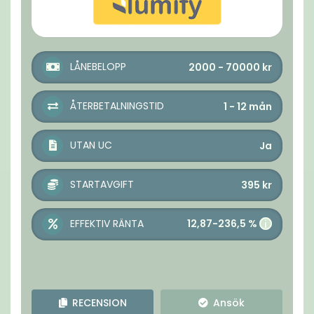
LÅNEBELOPP
2000 - 70000
kr
ÅTERBETALNINGSTID
1 - 12
mån
UTAN UC
Ja
STARTAVGIFT
395
kr
12,87-236,5 %
EFFEKTIV RÄNTA
i
RECENSION
Ansök