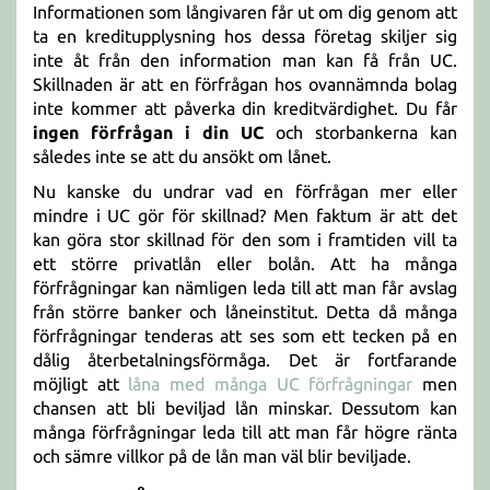
Informationen som långivaren får ut om dig genom att
ta en kreditupplysning hos dessa företag skiljer sig
inte åt från den information man kan få från UC.
Skillnaden är att en förfrågan hos ovannämnda bolag
inte kommer att påverka din kreditvärdighet. Du får
ingen förfrågan i din UC
och storbankerna kan
således inte se att du ansökt om lånet.
Nu kanske du undrar vad en förfrågan mer eller
mindre i UC gör för skillnad? Men faktum är att det
kan göra stor skillnad för den som i framtiden vill ta
ett större privatlån eller bolån. Att ha många
förfrågningar kan nämligen leda till att man får avslag
från större banker och låneinstitut. Detta då många
förfrågningar tenderas att ses som ett tecken på en
dålig återbetalningsförmåga. Det är fortfarande
möjligt att
låna med många UC förfrågningar
men
chansen att bli beviljad lån minskar. Dessutom kan
många förfrågningar leda till att man får högre ränta
och sämre villkor på de lån man väl blir beviljade.