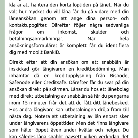
klarar att hantera den korta löptiden på lånet. När du
valt hur mycket du vill låna får du gå vidare med din
låneansökan genom att ange dina person- och
kontaktuppgifter. Därefter följer några sedvanliga
frågor om inkomst, skulder och
betalningsanmärkningar. När hela
ansökningsformuläret är komplett får du identifiera
dig med mobilt BankID.
Direkt efter att din ansökan om ett snabblån är
inskickad gör långivaren en kreditbedömning. Man
inhämtar då en kreditupplysning från Bisnode,
Safenode eller Creditsafe. Därefter får du svar på din
ansökan direkt på skärmen. Lånar du hos ett lånebolag
med direkt utbetalning av snabblån så får du pengarna
inom 15 minuter från det att du fått ditt lånebesked.
Hos andra långivare kan utbetalningen dröja fram till
nästa dag. Notera att utbetalning av lån enbart sker
under långivarens öppettider. Men det finns långivare
som håller öppet även under kvällar och helger. Du
kan således låna snabbt oavsett vilken veckodag det