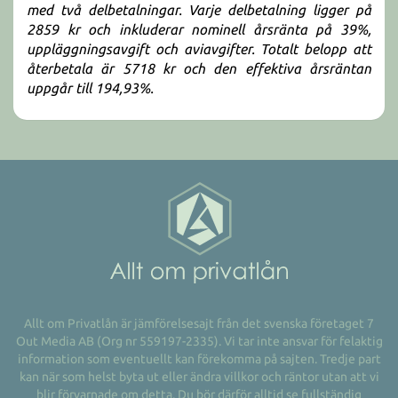
med två delbetalningar. Varje delbetalning ligger på
2859 kr och inkluderar nominell årsränta på 39%,
uppläggningsavgift och aviavgifter. Totalt belopp att
återbetala är 5718 kr och den effektiva årsräntan
uppgår till 194,93%.
Allt om Privatlån är jämförelsesajt från det svenska företaget 7
Out Media AB (Org nr 559197-2335). Vi tar inte ansvar för felaktig
information som eventuellt kan förekomma på sajten. Tredje part
kan när som helst byta ut eller ändra villkor och räntor utan att vi
blir förvarnade om detta. Du bör därför alltid se fullständig