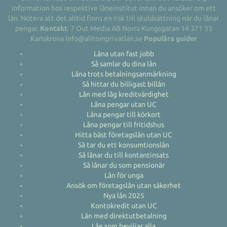
information hos respektive låneinstitut innan du ansöker om ett
lån. Notera att det alltid finns en risk till skuldsättning när du lånar
pengar.
Kontakt
: 7 Out Media AB Norra Kungsgatan 14 371 33
Karlskrona info@alltomprivatlan.se
Populära guider
Låna utan fast jobb
Så samlar du dina lån
Låna trots betalningsanmärkning
Så hittar du billigast billån
Lån med låg kreditvärdighet
Låna pengar utan UC
Låna pengar till körkort
Låna pengar till fritidshus
Hitta bäst företagslån utan UC
Så tar du ett konsumtionslån
Så lånar du till kontantinsats
Så lånar du som pensionär
Lån för unga
Ansök om företagslån utan säkerhet
Nya lån 2025
Kontokredit utan UC
Lån med direktutbetalning
Lån som beviljar alla