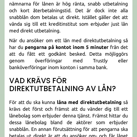
nämnarna för lånen är hög ränta, snabb utbetalning
och kort återbetalningstid. Det är dock inte alla
snabblån dom betalas ut direkt. Istället gäller det att
vända sig till ett kreditinstitut som erbjuder just lån
med direkt utbetalning.
När du ansöker om ett lån med direktutbetalning så
har du
pengarna på kontot inom 5 minuter
från det
att du fått ett godkänt besked. Detta möjliggörs
genom överföringar med Trustly eller
banköverföringar inom konton i samma bank.
VAD KRÄVS FÖR
DIREKTUTBETALNING AV LÅN?
För att du ska kunna
låna med direktutbetalning
så
krävs det först och främst att du vänder dig till ett
lånebolag som erbjuder denna tjänst. Främst hittar du
dessa lånebolag bland de aktörer som erbjuder
snabblån. En annan förutsättning för att pengarna ska
betalas ut direkt är att du ansöker om- och får lånet