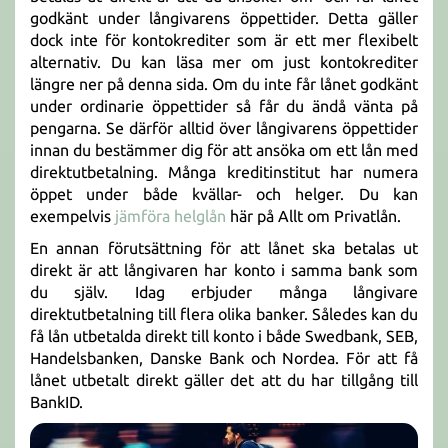
godkänt under långivarens öppettider. Detta gäller
dock inte för kontokrediter som är ett mer flexibelt
alternativ. Du kan läsa mer om just kontokrediter
längre ner på denna sida. Om du inte får lånet godkänt
under ordinarie öppettider så får du ändå vänta på
pengarna. Se därför alltid över långivarens öppettider
innan du bestämmer dig för att ansöka om ett lån med
direktutbetalning. Många kreditinstitut har numera
öppet under både kvällar- och helger. Du kan
exempelvis
jämföra helglån
här på Allt om Privatlån.
En annan förutsättning för att lånet ska betalas ut
direkt är att långivaren har konto i samma bank som
du själv. Idag erbjuder många långivare
direktutbetalning till flera olika banker. Således kan du
få lån utbetalda direkt till konto i både Swedbank, SEB,
Handelsbanken, Danske Bank och Nordea. För att få
lånet utbetalt direkt gäller det att du har tillgång till
BankID.