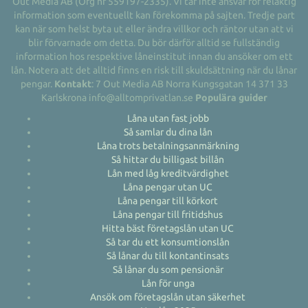
Out Media AB (Org nr 559197-2335). Vi tar inte ansvar för felaktig
information som eventuellt kan förekomma på sajten. Tredje part
kan när som helst byta ut eller ändra villkor och räntor utan att vi
blir förvarnade om detta. Du bör därför alltid se fullständig
information hos respektive låneinstitut innan du ansöker om ett
lån. Notera att det alltid finns en risk till skuldsättning när du lånar
pengar.
Kontakt
: 7 Out Media AB Norra Kungsgatan 14 371 33
Karlskrona info@alltomprivatlan.se
Populära guider
Låna utan fast jobb
Så samlar du dina lån
Låna trots betalningsanmärkning
Så hittar du billigast billån
Lån med låg kreditvärdighet
Låna pengar utan UC
Låna pengar till körkort
Låna pengar till fritidshus
Hitta bäst företagslån utan UC
Så tar du ett konsumtionslån
Så lånar du till kontantinsats
Så lånar du som pensionär
Lån för unga
Ansök om företagslån utan säkerhet