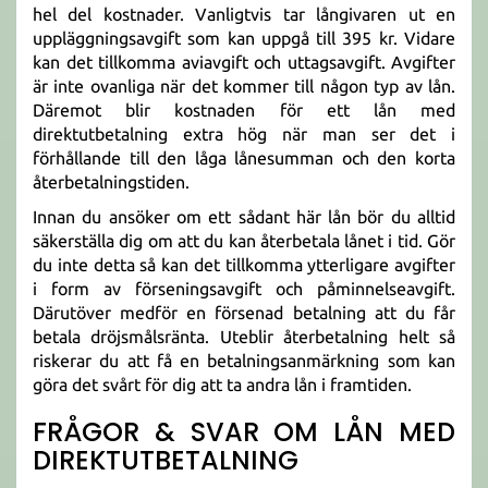
hel del kostnader. Vanligtvis tar långivaren ut en
uppläggningsavgift som kan uppgå till 395 kr. Vidare
kan det tillkomma aviavgift och uttagsavgift. Avgifter
är inte ovanliga när det kommer till någon typ av lån.
Däremot blir kostnaden för ett lån med
direktutbetalning extra hög när man ser det i
förhållande till den låga lånesumman och den korta
återbetalningstiden.
Innan du ansöker om ett sådant här lån bör du alltid
säkerställa dig om att du kan återbetala lånet i tid. Gör
du inte detta så kan det tillkomma ytterligare avgifter
i form av förseningsavgift och påminnelseavgift.
Därutöver medför en försenad betalning att du får
betala dröjsmålsränta. Uteblir återbetalning helt så
riskerar du att få en betalningsanmärkning som kan
göra det svårt för dig att ta andra lån i framtiden.
FRÅGOR & SVAR OM LÅN MED
DIREKTUTBETALNING