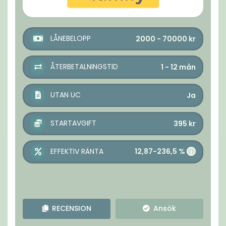
LÅNEBELOPP
2000 - 70000
kr
ÅTERBETALNINGSTID
1 - 12
mån
UTAN UC
Ja
STARTAVGIFT
395
kr
12,87-236,5 %
EFFEKTIV RÄNTA
i
RECENSION
Ansök