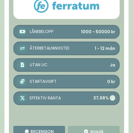
LÅNEBELOPP
1000 - 50000
kr
ÅTERBETALNINGSTID
1 - 12
mån
UTAN UC
Ja
STARTAVGIFT
0
kr
37,68%
EFFEKTIV RÄNTA
i
RECENSION
Ansök