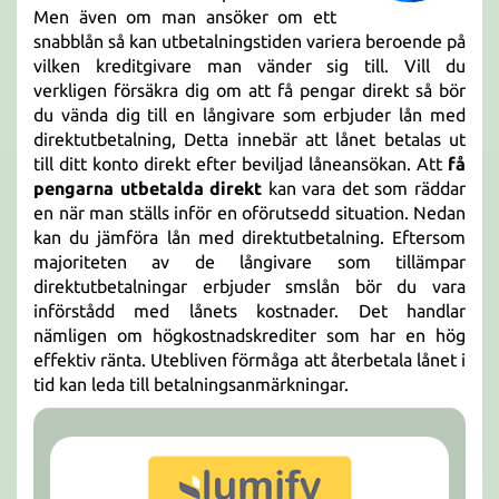
Men även om man ansöker om ett
snabblån så kan utbetalningstiden variera beroende på
vilken kreditgivare man vänder sig till. Vill du
verkligen försäkra dig om att få pengar direkt så bör
du vända dig till en långivare som erbjuder lån med
direktutbetalning, Detta innebär att lånet betalas ut
till ditt konto direkt efter beviljad låneansökan. Att
få
pengarna utbetalda direkt
kan vara det som räddar
en när man ställs inför en oförutsedd situation. Nedan
kan du jämföra lån med direktutbetalning. Eftersom
majoriteten av de långivare som tillämpar
direktutbetalningar erbjuder smslån bör du vara
införstådd med lånets kostnader. Det handlar
nämligen om högkostnadskrediter som har en hög
effektiv ränta. Utebliven förmåga att återbetala lånet i
tid kan leda till betalningsanmärkningar.