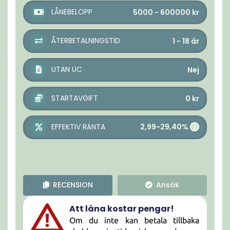
LÅNEBELOPP
5000 - 600000
kr
ÅTERBETALNINGSTID
1 - 18
år
UTAN UC
Nej
STARTAVGIFT
0
kr
2,99-29,40%
EFFEKTIV RÄNTA
i
RECENSION
Ansök
Att låna kostar pengar!
Om du inte kan betala tillbaka