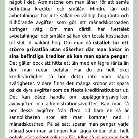
något i det. Åtminstone om man lånar för att samla
befintliga krediter och smålån. Mindre lån och
avbetalningar har inte sällan en väldigt hög ränta och
tillhörande avgifter som gör att månadskostnaden
springer iväg. Om man därtill har flertalet
avbetalningar och smålån så kan den totala kostnaden
till slut bli väldigt hög. Om man då
istället tar ett
större privatlån utan säkerhet där man bakar in
sina befintliga krediter så kan man spara pengar
.
Det gäller dock att hitta ett lån med en lägre ränta än
den man redan betalar. Har du en helt okej
kreditvärdighet så bör detta inte vara några
svårigheter. Vidare finns det många kronor att spara
på de dyra avgifter som de flesta kreditinstitut tar ut.
Det kan både handla om uppläggningsavgifter,
aviavgifter och administrationsavgifter. Kan man få
ner dessa avgifter från flera till bara en så är
sannolikheten stor att man kommer ned i
månadskostnad. På så sätt sparar man pengar varje
månad som man antingen kan lägga undan eller helt
enkelt göra något roligare för. Eller så väljer man helt