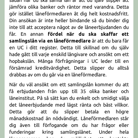
sådan när du ska samla lån är att du själv slipper att
jämföra olika banker och räntor med varandra. Detta
gör istället låneförmedlaren åt dig helt kostnadsfritt.
Din ansökan är inte heller bindande så du binder dig
inte till att acceptera något av de låneerbjudanden du
får. En annan
fördel när du ska skaffar ett
samlingslån via en låneförmedlare
är att du bara får
en UC i ditt register. Detta till skillnad om du själv
hade gått till varje enskild långivare och ansökt om ett
hopbakslån. Många förfrågningar i UC leder till en
försämrad kreditvärdighet. Detta slipper du alltså
drabbas av om du går via en låneförmedlare.
När du väl ansökt om ett samlingslån kommer du att
få erbjudanden från upp till 35 olika banker och
låneinstitut. På så sätt kan du enkelt och smidigt välja
det låneerbjudande med lägst ränta och bäst villkor.
Detta gör att du slipper betala en högre
månadskostnad än nödvändigt. Låneförmedlaren står
dig även till förfogande om du har frågor eller
funderingar kring samlingslånet. Under hela