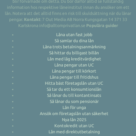
blir förvarnade om detta. Du bör därför alltid se fullständig
information hos respektive låneinstitut innan du ansöker om ett
lån. Notera att det alltid finns en risk till skuldsättning när du lånar
pengar.
Kontakt
: 7 Out Media AB Norra Kungsgatan 14 371 33
Karlskrona info@alltomprivatlan.se
Populära guider
Låna utan fast jobb
Så samlar du dina lån
Låna trots betalningsanmärkning
Så hittar du billigast billån
Lån med låg kreditvärdighet
Låna pengar utan UC
Låna pengar till körkort
Låna pengar till fritidshus
Hitta bäst företagslån utan UC
Så tar du ett konsumtionslån
Så lånar du till kontantinsats
Så lånar du som pensionär
Lån för unga
Ansök om företagslån utan säkerhet
Nya lån 2025
Kontokredit utan UC
Lån med direktutbetalning