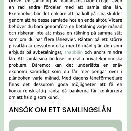
Utöver en sänkning av månadskostnaden följer även
en rad andra fördelar med att samla sina lån.
Exempelvis blir det enklare att ha koll på sina skulder
genom att ha dessa samlade hos en enda aktör. Vidare
behöver du bara genomföra en betalning varje månad
och riskerar inte att missa en räkning på samma sätt
som om du har flera låneavier. Räntan på ett större
privatlån är dessutom ofta mer förmånlig än den som
erbjuds på avbetalningar,
snabblån
och andra mindre
lån. Att samla sina lån löser inte alla privatekonomiska
problem. Däremot kan det underlätta en snäv
ekonomi samtidigt som du får mer pengar över i
plånboken varje månad. Med dagens låneförmedlare
finns det dessutom goda möjligheter att få en
konkurrenskraftig ränta då bankerna får konkurrera
om att ha dig som kund.
ANSÖK OM ETT SAMLINGSLÅN