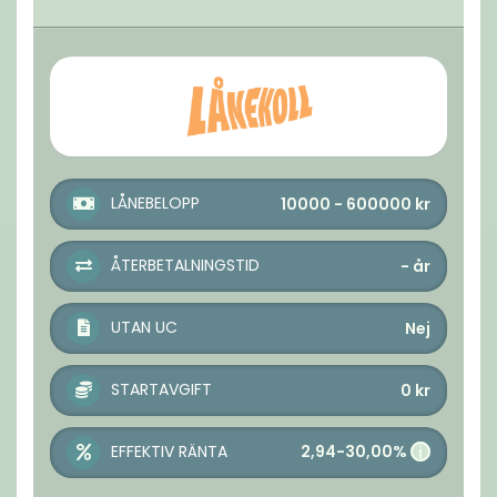
LÅNEBELOPP
10000 - 600000
kr
ÅTERBETALNINGSTID
-
år
UTAN UC
Nej
STARTAVGIFT
0
kr
2,94-30,00%
EFFEKTIV RÄNTA
i