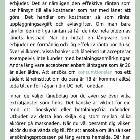
erbjuder. Det är nämligen den effektiva räntan som
tar hänsyn till alla kostnader som har med lånet att
göra. Det handlar om kostnader så som ränta,
uppläggningsavgift och aviavgifter. Om man bara
jämför den rörliga räntan så får du inte hela bilden av
lånets kostnad. När du hittat en långivare som
erbjuder en förmånlig och låg effektiv ränta bör du se
över villkoren. Vissa banker och låneinstitut accepterar
exempelvis inte kunder med betalningsanmärkningar.
Andra långivare accepterar enbart låntagare som är 20
år eller äldre. Att ansöka om
konsumtionslån
hos ett
sådant låneinstitut om du bara är 18 år kommer alltså
leda till en förfrågan i din UC helt i onödan.
Innan du väljer lånebolag bör du även se över vilka
extratjänster som finns. Det kanske är viktigt för dig
med ett låneskydd eller betalningsfria månader.
Utbudet av detta kan skilja sig stort mellan olika
aktörer på marknaden. När du väl bestämt dig vilken
aktör du ska vända dig till för att ansöka om lån så sker
ansökningsprocessen på långivarens hemsida. Där kan