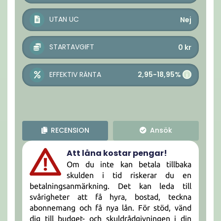
UTAN UC
Nej
STARTAVGIFT
0
kr
2,95-18,95%
EFFEKTIV RÄNTA
i
RECENSION
Ansök
Att låna kostar pengar!
Om du inte kan betala tillbaka
skulden i tid riskerar du en
betalningsanmärkning. Det kan leda till
svårigheter att få hyra, bostad, teckna
abonnemang och få nya lån. För stöd, vänd
dig till budget- och skuldrådgivningen i din