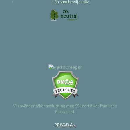
Lån som beviljar alla
Vi använder säker anslutning med SSL-certifikat från Let's
Encrypted.
PRIVATLÅN