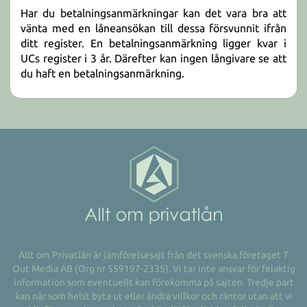
Har du betalningsanmärkningar kan det vara bra att
vänta med en låneansökan till dessa försvunnit ifrån
ditt register. En betalningsanmärkning ligger kvar i
UCs register i 3 år. Därefter kan ingen långivare se att
du haft en betalningsanmärkning.
Allt om Privatlån är jämförelsesajt från det svenska företaget 7
Out Media AB (Org nr 559197-2335). Vi tar inte ansvar för felaktig
information som eventuellt kan förekomma på sajten. Tredje part
kan när som helst byta ut eller ändra villkor och räntor utan att vi