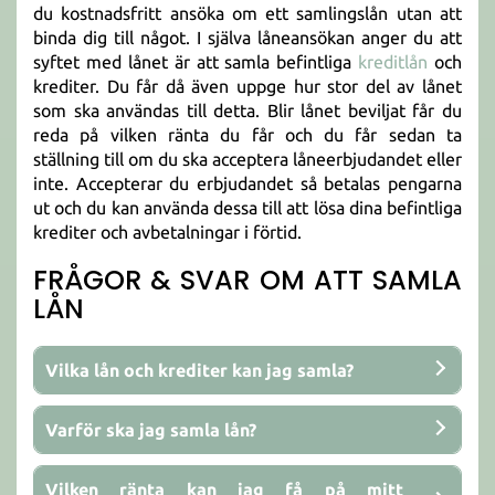
du kostnadsfritt ansöka om ett samlingslån utan att
binda dig till något. I själva låneansökan anger du att
syftet med lånet är att samla befintliga
kreditlån
och
krediter. Du får då även uppge hur stor del av lånet
som ska användas till detta. Blir lånet beviljat får du
reda på vilken ränta du får och du får sedan ta
ställning till om du ska acceptera låneerbjudandet eller
inte. Accepterar du erbjudandet så betalas pengarna
ut och du kan använda dessa till att lösa dina befintliga
krediter och avbetalningar i förtid.
FRÅGOR & SVAR OM ATT SAMLA
LÅN
Vilka lån och krediter kan jag samla?
Varför ska jag samla lån?
Vilken ränta kan jag få på mitt