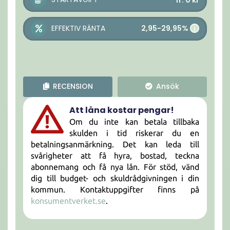
fr. 0
kr
2,95-29,95%
EFFEKTIV RÄNTA
i
RECENSION
Ansök
Att låna kostar pengar!
Om du inte kan betala tillbaka
skulden i tid riskerar du en
betalningsanmärkning. Det kan leda till
svårigheter att få hyra, bostad, teckna
abonnemang och få nya lån. För stöd, vänd
dig till budget- och skuldrådgivningen i din
kommun. Kontaktuppgifter finns på
konsumentverket.se
.