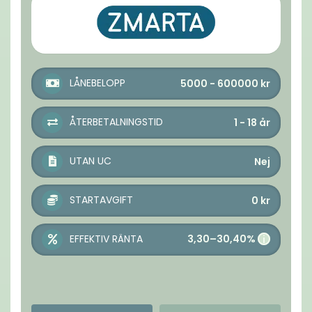
LÅNEBELOPP
5000 - 600000
kr
ÅTERBETALNINGSTID
1 - 18
år
UTAN UC
Nej
STARTAVGIFT
0
kr
3,30–30,40%
EFFEKTIV RÄNTA
i