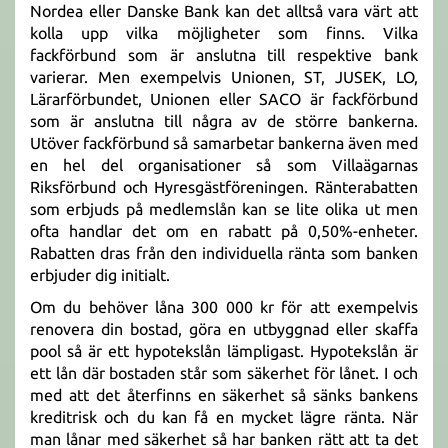
Nordea eller Danske Bank kan det alltså vara värt att
kolla upp vilka möjligheter som finns. Vilka
fackförbund som är anslutna till respektive bank
varierar. Men exempelvis Unionen, ST, JUSEK, LO,
Lärarförbundet, Unionen eller SACO är fackförbund
som är anslutna till några av de större bankerna.
Utöver fackförbund så samarbetar bankerna även med
en hel del organisationer så som Villaägarnas
Riksförbund och Hyresgästföreningen. Ränterabatten
som erbjuds på medlemslån kan se lite olika ut men
ofta handlar det om en rabatt på 0,50%-enheter.
Rabatten dras från den individuella ränta som banken
erbjuder dig initialt.
Om du behöver låna 300 000 kr för att exempelvis
renovera din bostad, göra en utbyggnad eller skaffa
pool så är ett hypotekslån lämpligast. Hypotekslån är
ett lån där bostaden står som säkerhet för lånet. I och
med att det återfinns en säkerhet så sänks bankens
kreditrisk och du kan få en mycket lägre ränta. När
man lånar med säkerhet så har banken rätt att ta det