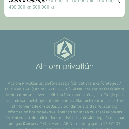
Andra lånebelopp:
50 000 kr
,
100 000 kr
,
200 000 kr
,
400 000 kr
,
500 000 kr
Allt om Privatlån är jämförelsesajt från det svenska företaget 7
Out Media AB (Org nr 559197-2335). Vi tar inte ansvar för felaktig
information som eventuellt kan förekomma på sajten. Tredje part
kan när som helst byta ut eller ändra villkor och räntor utan att vi
blir förvarnade om detta. Du bör därför alltid se fullständig
information hos respektive låneinstitut innan du ansöker om ett
lån. Notera att det alltid finns en risk till skuldsättning när du lånar
pengar.
Kontakt
: 7 Out Media AB Norra Kungsgatan 14 371 33