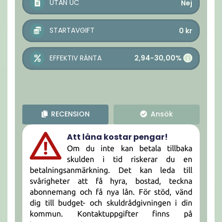
UTAN UC
Nej
STARTAVGIFT
0
kr
2,94-30,00%
EFFEKTIV RÄNTA
i
RECENSION
Ansök
Att låna kostar pengar!
Om du inte kan betala tillbaka
skulden i tid riskerar du en
betalningsanmärkning. Det kan leda till
svårigheter att få hyra, bostad, teckna
abonnemang och få nya lån. För stöd, vänd
dig till budget- och skuldrådgivningen i din
kommun. Kontaktuppgifter finns på