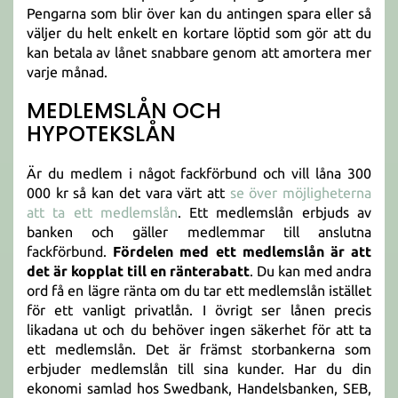
Pengarna som blir över kan du antingen spara eller så
väljer du helt enkelt en kortare löptid som gör att du
kan betala av lånet snabbare genom att amortera mer
varje månad.
MEDLEMSLÅN OCH
HYPOTEKSLÅN
Är du medlem i något fackförbund och vill låna 300
000 kr så kan det vara värt att
se över möjligheterna
att ta ett medlemslån
. Ett medlemslån erbjuds av
banken och gäller medlemmar till anslutna
fackförbund.
Fördelen med ett medlemslån är att
det är kopplat till en ränterabatt
. Du kan med andra
ord få en lägre ränta om du tar ett medlemslån istället
för ett vanligt privatlån. I övrigt ser lånen precis
likadana ut och du behöver ingen säkerhet för att ta
ett medlemslån. Det är främst storbankerna som
erbjuder medlemslån till sina kunder. Har du din
ekonomi samlad hos Swedbank, Handelsbanken, SEB,