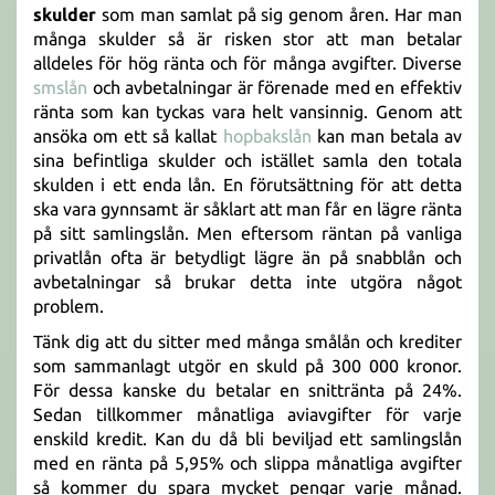
skulder
som man samlat på sig genom åren. Har man
många skulder så är risken stor att man betalar
alldeles för hög ränta och för många avgifter. Diverse
smslån
och avbetalningar är förenade med en effektiv
ränta som kan tyckas vara helt vansinnig. Genom att
ansöka om ett så kallat
hopbakslån
kan man betala av
sina befintliga skulder och istället samla den totala
skulden i ett enda lån. En förutsättning för att detta
ska vara gynnsamt är såklart att man får en lägre ränta
på sitt samlingslån. Men eftersom räntan på vanliga
privatlån ofta är betydligt lägre än på snabblån och
avbetalningar så brukar detta inte utgöra något
problem.
Tänk dig att du sitter med många smålån och krediter
som sammanlagt utgör en skuld på 300 000 kronor.
För dessa kanske du betalar en snittränta på 24%.
Sedan tillkommer månatliga aviavgifter för varje
enskild kredit. Kan du då bli beviljad ett samlingslån
med en ränta på 5,95% och slippa månatliga avgifter
så kommer du spara mycket pengar varje månad.