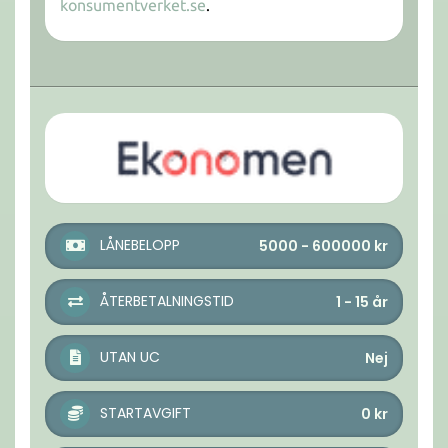
konsumentverket.se
.
LÅNEBELOPP
5000 - 600000
kr
ÅTERBETALNINGSTID
1 - 15
år
UTAN UC
Nej
STARTAVGIFT
0
kr