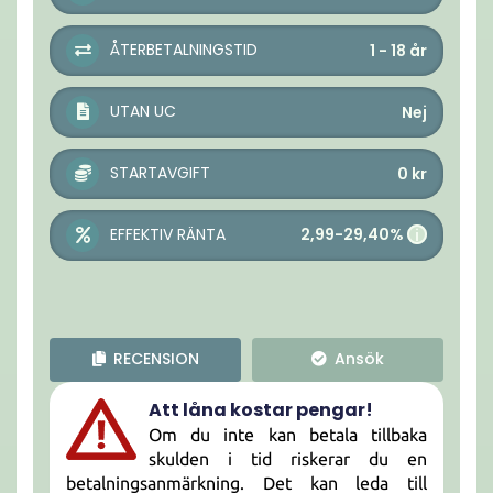
ÅTERBETALNINGSTID
1 - 18
år
UTAN UC
Nej
STARTAVGIFT
0
kr
2,99-29,40%
EFFEKTIV RÄNTA
i
RECENSION
Ansök
Att låna kostar pengar!
Om du inte kan betala tillbaka
skulden i tid riskerar du en
betalningsanmärkning. Det kan leda till