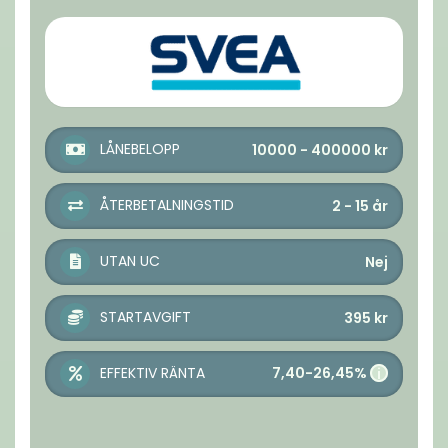
LÅNEBELOPP
10000 - 400000
kr
ÅTERBETALNINGSTID
2 - 15
år
UTAN UC
Nej
STARTAVGIFT
395
kr
7,40-26,45%
EFFEKTIV RÄNTA
i