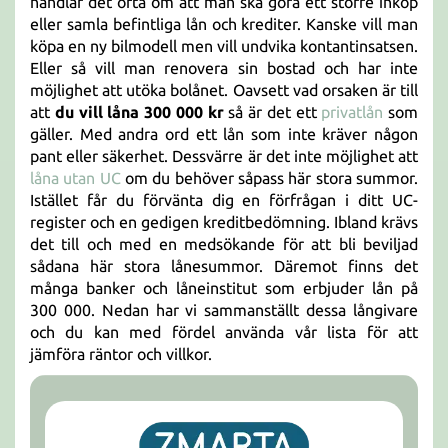
handlar det ofta om att man ska göra ett större inköp
eller samla befintliga lån och krediter. Kanske vill man
köpa en ny bilmodell men vill undvika kontantinsatsen.
Eller så vill man renovera sin bostad och har inte
möjlighet att utöka bolånet. Oavsett vad orsaken är till
att
du vill låna 300 000 kr
så är det ett
privatlån
som
gäller. Med andra ord ett lån som inte kräver någon
pant eller säkerhet. Dessvärre är det inte möjlighet att
låna utan UC
om du behöver såpass här stora summor.
Istället får du förvänta dig en förfrågan i ditt UC-
register och en gedigen kreditbedömning. Ibland krävs
det till och med en medsökande för att bli beviljad
sådana här stora lånesummor. Däremot finns det
många banker och låneinstitut som erbjuder lån på
300 000. Nedan har vi sammanställt dessa långivare
och du kan med fördel använda vår lista för att
jämföra räntor och villkor.