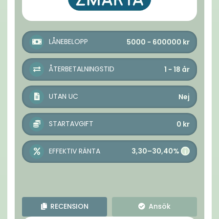
LÅNEBELOPP
5000 - 600000
kr
ÅTERBETALNINGSTID
1 - 18
år
UTAN UC
Nej
STARTAVGIFT
0
kr
3,30–30,40%
EFFEKTIV RÄNTA
i
RECENSION
Ansök