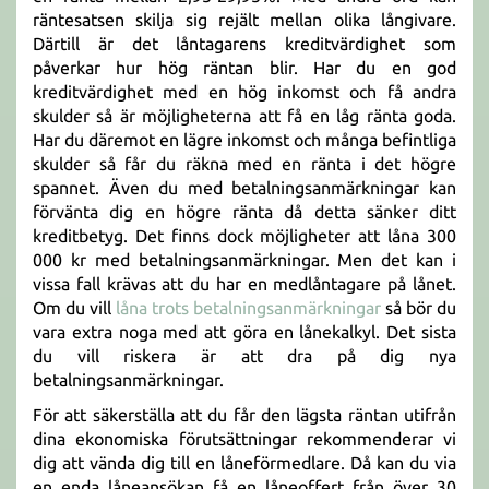
räntesatsen skilja sig rejält mellan olika långivare.
Därtill är det låntagarens kreditvärdighet som
påverkar hur hög räntan blir. Har du en god
kreditvärdighet med en hög inkomst och få andra
skulder så är möjligheterna att få en låg ränta goda.
Har du däremot en lägre inkomst och många befintliga
skulder så får du räkna med en ränta i det högre
spannet. Även du med betalningsanmärkningar kan
förvänta dig en högre ränta då detta sänker ditt
kreditbetyg. Det finns dock möjligheter att låna 300
000 kr med betalningsanmärkningar. Men det kan i
vissa fall krävas att du har en medlåntagare på lånet.
Om du vill
låna trots betalningsanmärkningar
så bör du
vara extra noga med att göra en lånekalkyl. Det sista
du vill riskera är att dra på dig nya
betalningsanmärkningar.
För att säkerställa att du får den lägsta räntan utifrån
dina ekonomiska förutsättningar rekommenderar vi
dig att vända dig till en låneförmedlare. Då kan du via
en enda låneansökan få en låneoffert från över 30