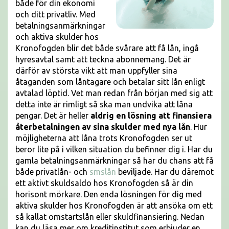
både för din ekonomi
och ditt privatliv. Med
betalningsanmärkningar
och aktiva skulder hos
Kronofogden blir det både svårare att få lån, ingå
hyresavtal samt att teckna abonnemang. Det är
därför av största vikt att man uppfyller sina
åtaganden som låntagare och betalar sitt lån enligt
avtalad löptid. Vet man redan från början med sig att
detta inte är rimligt så ska man undvika att låna
pengar. Det är heller
aldrig en lösning att finansiera
återbetalningen av sina skulder med nya lån
. Hur
möjligheterna att låna trots Kronofogden ser ut
beror lite på i vilken situation du befinner dig i. Har du
gamla betalningsanmärkningar så har du chans att få
både privatlån- och
smslån
beviljade. Har du däremot
ett aktivt skuldsaldo hos Kronofogden så är din
horisont mörkare. Den enda lösningen för dig med
aktiva skulder hos Kronofogden är att ansöka om ett
så kallat omstartslån eller skuldfinansiering. Nedan
kan du läsa mer om kreditinstitut som erbjuder en