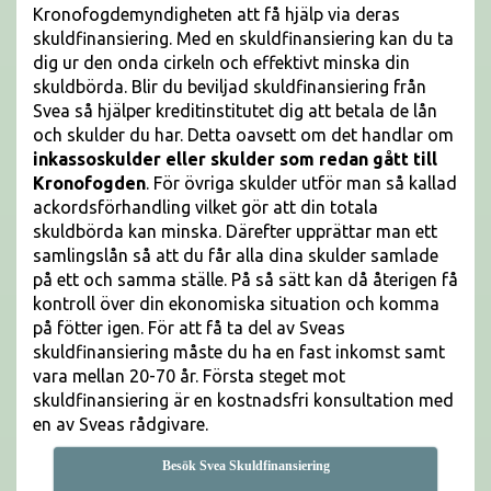
Kronofogdemyndigheten att få hjälp via deras
skuldfinansiering. Med en skuldfinansiering kan du ta
dig ur den onda cirkeln och effektivt minska din
skuldbörda. Blir du beviljad skuldfinansiering från
Svea så hjälper kreditinstitutet dig att betala de lån
och skulder du har. Detta oavsett om det handlar om
inkassoskulder eller skulder som redan gått till
Kronofogden
. För övriga skulder utför man så kallad
ackordsförhandling vilket gör att din totala
skuldbörda kan minska. Därefter upprättar man ett
samlingslån så att du får alla dina skulder samlade
på ett och samma ställe. På så sätt kan då återigen få
kontroll över din ekonomiska situation och komma
på fötter igen. För att få ta del av Sveas
skuldfinansiering måste du ha en fast inkomst samt
vara mellan 20-70 år. Första steget mot
skuldfinansiering är en kostnadsfri konsultation med
en av Sveas rådgivare.
Besök Svea Skuldfinansiering