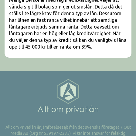
Många personer med låg kreditvärdighet väljer att
vända sig till bolag som ger ut smslån. Detta då det
ställs lite lägre krav för denna typ av lån. Dessutom
har lånen en fast ränta vilket innebär att samtliga
låntagare erbjuds samma ränta. Detta oavsett om
låntagaren har en hög eller låg kreditvärdighet. När
du väljer denna typ av kredit så kan du vanligtvis låna
upp till 45 000 kr till en ränta om 39%.
Allt om Privatlån är jämförelsesajt från det svenska företaget 7 Out
Media AB (Org nr 559197-2335). Vi tar inte ansvar för felaktig