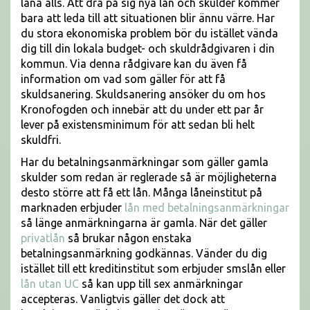
låna alls. Att dra på sig nya lån och skulder kommer
bara att leda till att situationen blir ännu värre. Har
du stora ekonomiska problem bör du istället vända
dig till din lokala budget- och skuldrådgivaren i din
kommun. Via denna rådgivare kan du även få
information om vad som gäller för att få
skuldsanering. Skuldsanering ansöker du om hos
Kronofogden och innebär att du under ett par år
lever på existensminimum för att sedan bli helt
skuldfri.
Har du betalningsanmärkningar som gäller gamla
skulder som redan är reglerade så är möjligheterna
desto större att få ett lån. Många låneinstitut på
marknaden erbjuder
lån med betalningsanmärkningar
så länge anmärkningarna är gamla. När det gäller
privatlån
så brukar någon enstaka
betalningsanmärkning godkännas. Vänder du dig
istället till ett kreditinstitut som erbjuder smslån eller
lån utan UC
så kan upp till sex anmärkningar
accepteras. Vanligtvis gäller det dock att