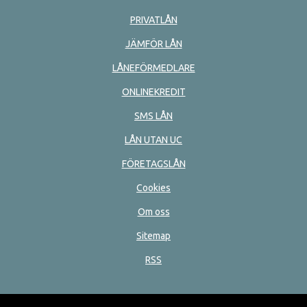
PRIVATLÅN
JÄMFÖR LÅN
LÅNEFÖRMEDLARE
ONLINEKREDIT
SMS LÅN
LÅN UTAN UC
FÖRETAGSLÅN
Cookies
Om oss
Sitemap
RSS