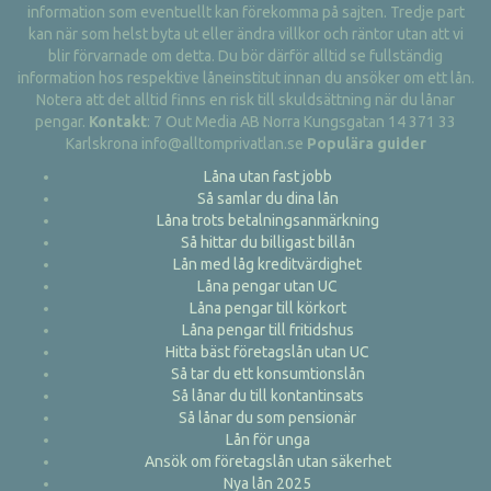
information som eventuellt kan förekomma på sajten. Tredje part
kan när som helst byta ut eller ändra villkor och räntor utan att vi
blir förvarnade om detta. Du bör därför alltid se fullständig
information hos respektive låneinstitut innan du ansöker om ett lån.
Notera att det alltid finns en risk till skuldsättning när du lånar
pengar.
Kontakt
: 7 Out Media AB Norra Kungsgatan 14 371 33
Karlskrona info@alltomprivatlan.se
Populära guider
Låna utan fast jobb
Så samlar du dina lån
Låna trots betalningsanmärkning
Så hittar du billigast billån
Lån med låg kreditvärdighet
Låna pengar utan UC
Låna pengar till körkort
Låna pengar till fritidshus
Hitta bäst företagslån utan UC
Så tar du ett konsumtionslån
Så lånar du till kontantinsats
Så lånar du som pensionär
Lån för unga
Ansök om företagslån utan säkerhet
Nya lån 2025