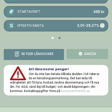
STARTAVGIFT
495
kr
3,01-29,27%
EFFEKTIV RÄNTA
i
SE FLER LÅNGIVARE
ANSÖK
Att låna kostar pengar!
Om du inte kan betala tillbaka skulden i tid riskerar
du en betalningsanmärkning. Det kan leda till
svårigheter att få hyra, bostad, teckna abonnemang och få nya
lån. För stöd, vänd dig till budget- och skuldrådgivningen i din
kommun. Kontaktuppgifter finns på
konsumentverket.se
.