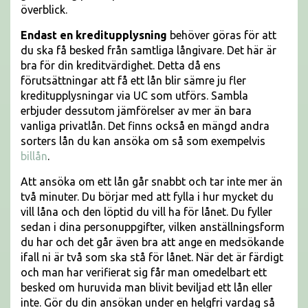
överblick.
Endast en kreditupplysning
behöver göras för att
du ska få besked från samtliga långivare. Det här är
bra för din kreditvärdighet. Detta då ens
förutsättningar att få ett lån blir sämre ju fler
kreditupplysningar via UC som utförs. Sambla
erbjuder dessutom jämförelser av mer än bara
vanliga privatlån. Det finns också en mängd andra
sorters lån du kan ansöka om så som exempelvis
billån
.
Att ansöka om ett lån går snabbt och tar inte mer än
två minuter. Du börjar med att fylla i hur mycket du
vill låna och den löptid du vill ha för lånet. Du fyller
sedan i dina personuppgifter, vilken anställningsform
du har och det går även bra att ange en medsökande
ifall ni är två som ska stå för lånet. När det är färdigt
och man har verifierat sig får man omedelbart ett
besked om huruvida man blivit beviljad ett lån eller
inte. Gör du din ansökan under en helgfri vardag så