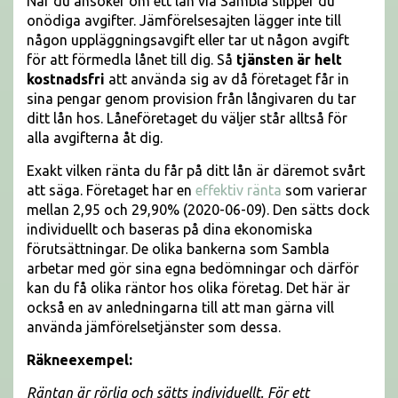
När du ansöker om ett lån via Sambla slipper du
onödiga avgifter. Jämförelsesajten lägger inte till
någon uppläggningsavgift eller tar ut någon avgift
för att förmedla lånet till dig. Så
tjänsten är helt
kostnadsfri
att använda sig av då företaget får in
sina pengar genom provision från långivaren du tar
ditt lån hos. Låneföretaget du väljer står alltså för
alla avgifterna åt dig.
Exakt vilken ränta du får på ditt lån är däremot svårt
att säga. Företaget har en
effektiv ränta
som varierar
mellan 2,95 och 29,90% (2020-06-09). Den sätts dock
individuellt och baseras på dina ekonomiska
förutsättningar. De olika bankerna som Sambla
arbetar med gör sina egna bedömningar och därför
kan du få olika räntor hos olika företag. Det här är
också en av anledningarna till att man gärna vill
använda jämförelsetjänster som dessa.
Räkneexempel:
Räntan är rörlig och sätts individuellt. För ett