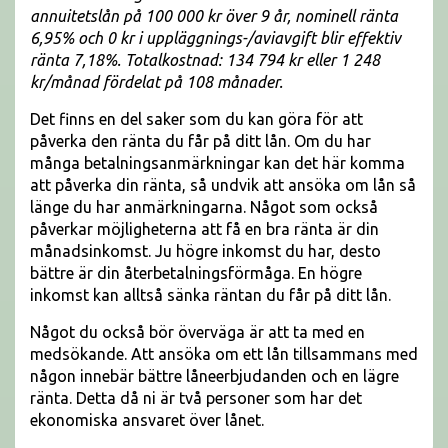
annuitetslån på 100 000 kr över 9 år, nominell ränta
6,95% och 0 kr i uppläggnings-/aviavgift blir effektiv
ränta 7,18%. Totalkostnad: 134 794 kr eller 1 248
kr/månad fördelat på 108 månader.
Det finns en del saker som du kan göra för att
påverka den ränta du får på ditt lån. Om du har
många betalningsanmärkningar kan det här komma
att påverka din ränta, så undvik att ansöka om lån så
länge du har anmärkningarna. Något som också
påverkar möjligheterna att få en bra ränta är din
månadsinkomst. Ju högre inkomst du har, desto
bättre är din återbetalningsförmåga. En högre
inkomst kan alltså sänka räntan du får på ditt lån.
Något du också bör överväga är att ta med en
medsökande. Att ansöka om ett lån tillsammans med
någon innebär bättre låneerbjudanden och en lägre
ränta. Detta då ni är två personer som har det
ekonomiska ansvaret över lånet.