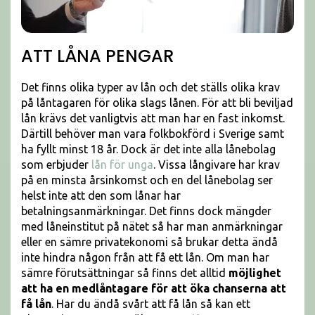
ATT LÅNA PENGAR
Det finns olika typer av lån och det ställs olika krav
på låntagaren för olika slags lånen. För att bli beviljad
lån krävs det vanligtvis att man har en fast inkomst.
Därtill behöver man vara folkbokförd i Sverige samt
ha fyllt minst 18 år. Dock är det inte alla lånebolag
som erbjuder
lån för unga
. Vissa långivare har krav
på en minsta årsinkomst och en del lånebolag ser
helst inte att den som lånar har
betalningsanmärkningar. Det finns dock mängder
med låneinstitut på nätet så har man anmärkningar
eller en sämre privatekonomi så brukar detta ändå
inte hindra någon från att få ett lån. Om man har
sämre förutsättningar så finns det alltid
möjlighet
att ha en medlåntagare för att öka chanserna att
få lån
. Har du ändå svårt att få lån så kan ett