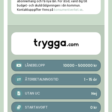
abonnemang och få nya lån. För stöd, vänd dig till
budget- och skuldrådgivningen i din kommun.
Kontaktuppgifter finns på
konsumentverket.se
.
LÅNEBELOPP
10000 - 500000
kr
ÅTERBETALNINGSTID
1 - 15
år
UTAN UC
Nej
STARTAVGIFT
0
kr