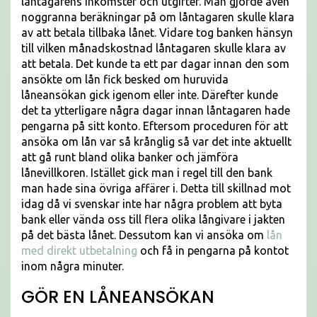
låntagarens inkomster och utgifter. Man gjorde även
noggranna beräkningar på om låntagaren skulle klara
av att betala tillbaka lånet. Vidare tog banken hänsyn
till vilken månadskostnad låntagaren skulle klara av
att betala. Det kunde ta ett par dagar innan den som
ansökte om lån fick besked om huruvida
låneansökan gick igenom eller inte. Därefter kunde
det ta ytterligare några dagar innan låntagaren hade
pengarna på sitt konto. Eftersom proceduren för att
ansöka om lån var så krånglig så var det inte aktuellt
att gå runt bland olika banker och jämföra
lånevillkoren. Istället gick man i regel till den bank
man hade sina övriga affärer i. Detta till skillnad mot
idag då vi svenskar inte har några problem att byta
bank eller vända oss till flera olika långivare i jakten
på det bästa lånet. Dessutom kan vi ansöka om
lån
med direkt utbetalning
och få in pengarna på kontot
inom några minuter.
GÖR EN LÅNEANSÖKAN