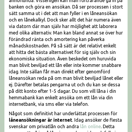
annorlunda. Visserligen kan man fortfarande gå in på
banken och göra en ansökan. Då ser processen i stort
sätt samma ut i det att man fyller i en låneansökan
och en lånekalkyl. Dock sker allt det här numera även
via datorn där man själv har möjlighet att laborera
med olika alternativ. Man kan bland annat se över hur
förändrad ränta och amortering kan påverka
månadskostnaden. På så sätt är det relativt enkelt
att hitta det bästa alternativet för sig själv och sin
ekonomiska situation. Även beskedet om huruvida
man blivit beviljad ett lån eller inte kommer snabbare
idag. Inte sällan får man direkt efter genomförd
låneansökan reda på om man blivit beviljad lånet eller
ej. Därefter betalas pengarna ut och du kan se dessa
på ditt konto efter 1-5 dagar. Du som vill låna i din
hemmabank kan enkelt ansöka om ett lån via din
internetbank, via sms eller via telefon.
Något som definitivt har underlättat processen för
låneansökningar är internet
. Idag ansöker de flesta
svenskar om privatlån och andra
lån online
. Detta