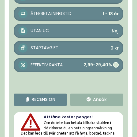
ÅTERBETALNINGSTID
1 - 18
år
UTAN UC
Nej
STARTAVGIFT
0
kr
2,99-29,40%
EFFEKTIV RÄNTA
i
RECENSION
Ansök
Att låna kostar pengar!
Om du inte kan betala tillbaka skulden i
tid riskerar du en betalningsanmärkning.
Det kan leda till svårigheter att få hyra, bostad, teckna