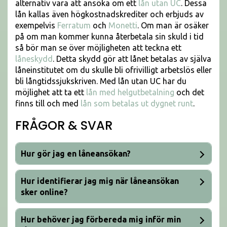
alternativ vara att ansöka om ett
lån utan UC
. Dessa
lån kallas även högkostnadskrediter och erbjuds av
exempelvis
Ferratum
och
Monetti
. Om man är osäker
på om man kommer kunna återbetala sin skuld i tid
så bör man se över möjligheten att teckna ett
låneskydd
. Detta skydd gör att lånet betalas av själva
låneinstitutet om du skulle bli ofrivilligt arbetslös eller
bli långtidssjukskriven. Med lån utan UC har du
möjlighet att ta ett
lån med helgutbetalning
och det
finns till och med
lån som betalas ut dygnet runt
.
FRÅGOR & SVAR
Hur gör jag en låneansökan?
Hur identifierar jag mig när låneansökan
sker online?
Hur behöver jag förbereda mig inför min