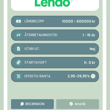
LÅNEBELOPP
10000 - 600000
kr
ÅTERBETALNINGSTID
1 - 15
år
UTAN UC
Nej
STARTAVGIFT
fr. 0
kr
2,95-29,95%
EFFEKTIV RÄNTA
i
RECENSION
Ansök