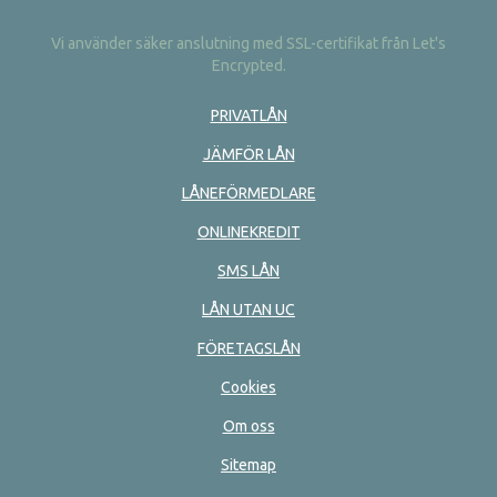
Vi använder säker anslutning med SSL-certifikat från Let's
Encrypted.
PRIVATLÅN
JÄMFÖR LÅN
LÅNEFÖRMEDLARE
ONLINEKREDIT
SMS LÅN
LÅN UTAN UC
FÖRETAGSLÅN
Cookies
Om oss
Sitemap