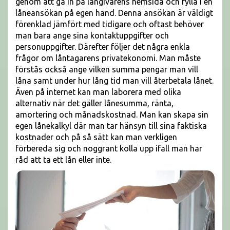
genom att gå in på långivarens hemsida och fylla i en
låneansökan på egen hand. Denna ansökan är väldigt
förenklad jämfört med tidigare och oftast behöver
man bara ange sina kontaktuppgifter och
personuppgifter. Därefter följer det några enkla
frågor om låntagarens privatekonomi. Man måste
förstås också ange vilken summa pengar man vill
låna samt under hur lång tid man vill återbetala lånet.
Även på internet kan man laborera med olika
alternativ när det gäller lånesumma, ränta,
amortering och månadskostnad. Man kan skapa sin
egen lånekalkyl där man tar hänsyn till sina faktiska
kostnader och på så sätt kan man verkligen
förbereda sig och noggrant kolla upp ifall man har
råd att ta ett lån eller inte.