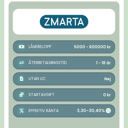
LÅNEBELOPP
5000 - 600000
kr
ÅTERBETALNINGSTID
1 - 18
år
UTAN UC
Nej
STARTAVGIFT
0
kr
3,30–30,40%
EFFEKTIV RÄNTA
i