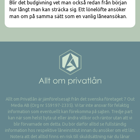
Blir det budgivning vet man också redan från början
hur långt man kan sträcka sig. Ett lönelöfte ansöker
man om på samma sätt som en vanlig låneansökan.
Allt om Privatlån är jämförelsesajt från det svenska företaget 7 Out
Media AB (Org nr 559197-2335). Vi tar inte ansvar för felaktig
information som eventuellt kan förekomma på sajten. Tredje part
kan när som helst byta ut eller ändra villkor och räntor utan att vi
blir förvarnade om detta. Du bör därför alltid se fullständig
information hos respektive låneinstitut innan du ansöker om ett lån.
Notera att det alltid finns en risk till skuldsättning när du lånar