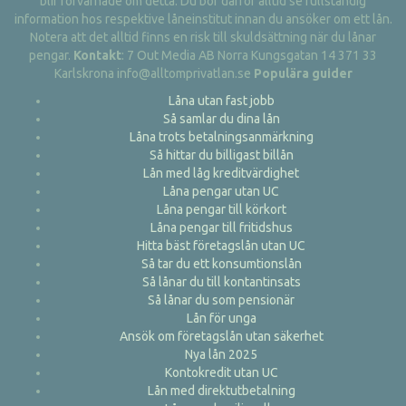
blir förvarnade om detta. Du bör därför alltid se fullständig
information hos respektive låneinstitut innan du ansöker om ett lån.
Notera att det alltid finns en risk till skuldsättning när du lånar
pengar.
Kontakt
: 7 Out Media AB Norra Kungsgatan 14 371 33
Karlskrona info@alltomprivatlan.se
Populära guider
Låna utan fast jobb
Så samlar du dina lån
Låna trots betalningsanmärkning
Så hittar du billigast billån
Lån med låg kreditvärdighet
Låna pengar utan UC
Låna pengar till körkort
Låna pengar till fritidshus
Hitta bäst företagslån utan UC
Så tar du ett konsumtionslån
Så lånar du till kontantinsats
Så lånar du som pensionär
Lån för unga
Ansök om företagslån utan säkerhet
Nya lån 2025
Kontokredit utan UC
Lån med direktutbetalning