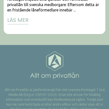
privatlån till svenska medborgare. Eftersom detta är
en fristående låneförmedlare innebär ...
LÄS MER
Allt om Privatlån är jämförelsesajt från det svenska företaget 7 Out
Media AB (Org nr 559197-2335). Vi tar inte ansvar för felaktig
information som eventuellt kan förekomma på sajten. Tredje part
kan när som helst byta ut eller ändra villkor och räntor utan att vi