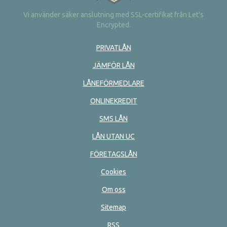
Vi använder säker anslutning med SSL-certifikat från Let's
Encrypted.
PRIVATLÅN
JÄMFÖR LÅN
LÅNEFÖRMEDLARE
ONLINEKREDIT
SMS LÅN
LÅN UTAN UC
FÖRETAGSLÅN
Cookies
Om oss
Sitemap
RSS