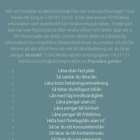
Allt om Privatlån är jämförelsesajt från det svenska företaget 7 Out
Media AB (Org nr 559197-2335). Vi tar inte ansvar för felaktig
information som eventuellt kan förekomma på sajten. Tredje part
kan när som helst byta ut eller ändra villkor och räntor utan att vi
blir förvarnade om detta. Du bör därför alltid se fullständig
information hos respektive låneinstitut innan du ansöker om ett lån.
Notera att det alltid finns en risk till skuldsättning när du lånar
pengar.
Kontakt
: 7 Out Media AB Norra Kungsgatan 14 371 33
Karlskrona info@alltomprivatlan.se
Populära guider
Låna utan fast jobb
Så samlar du dina lån
Låna trots betalningsanmärkning
Så hittar du billigast billån
Lån med låg kreditvärdighet
Låna pengar utan UC
Låna pengar till körkort
Låna pengar till fritidshus
Hitta bäst företagslån utan UC
Så tar du ett konsumtionslån
Så lånar du till kontantinsats
Så lånar du som pensionär