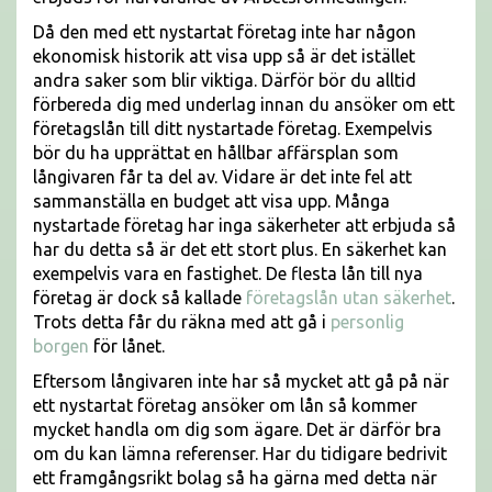
Då den med ett nystartat företag inte har någon
ekonomisk historik att visa upp så är det istället
andra saker som blir viktiga. Därför bör du alltid
förbereda dig med underlag innan du ansöker om ett
företagslån till ditt nystartade företag. Exempelvis
bör du ha upprättat en hållbar affärsplan som
långivaren får ta del av. Vidare är det inte fel att
sammanställa en budget att visa upp. Många
nystartade företag har inga säkerheter att erbjuda så
har du detta så är det ett stort plus. En säkerhet kan
exempelvis vara en fastighet. De flesta lån till nya
företag är dock så kallade
företagslån utan säkerhet
.
Trots detta får du räkna med att gå i
personlig
borgen
för lånet.
Eftersom långivaren inte har så mycket att gå på när
ett nystartat företag ansöker om lån så kommer
mycket handla om dig som ägare. Det är därför bra
om du kan lämna referenser. Har du tidigare bedrivit
ett framgångsrikt bolag så ha gärna med detta när