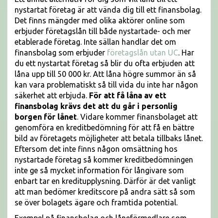
nystartat företag är att vända dig till ett finansbolag.
Det finns mängder med olika aktörer online som
erbjuder företagslån till både nystartade- och mer
etablerade företag. Inte sällan handlar det om
finansbolag som erbjuder
företagslån utan UC
. Har
du ett nystartat företag så blir du ofta erbjuden att
låna upp till 50 000 kr. Att låna högre summor än så
kan vara problematiskt så till vida du inte har någon
säkerhet att erbjuda.
För att få låna av ett
finansbolag krävs det att du går i personlig
borgen för lånet
. Vidare kommer finansbolaget att
genomföra en kreditbedömning för att få en bättre
bild av företagets möjligheter att betala tillbaks lånet.
Eftersom det inte finns någon omsättning hos
nystartade företag så kommer kreditbedömningen
inte ge så mycket information för långivare som
enbart tar en kreditupplysning. Därför är det vanligt
att man bedömer kreditscore på andra sätt så som
se över bolagets ägare och framtida potential.