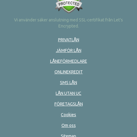
Vi använder säker anslutning med SSL-certifikat från Let's
Encrypted.
PRIVATLÅN
JÄMFÖR LÅN
LÅNEFÖRMEDLARE
ONLINEKREDIT
SMS LÅN
LÅN UTAN UC
FÖRETAGSLÅN
Cookies
Om oss
Sitemap