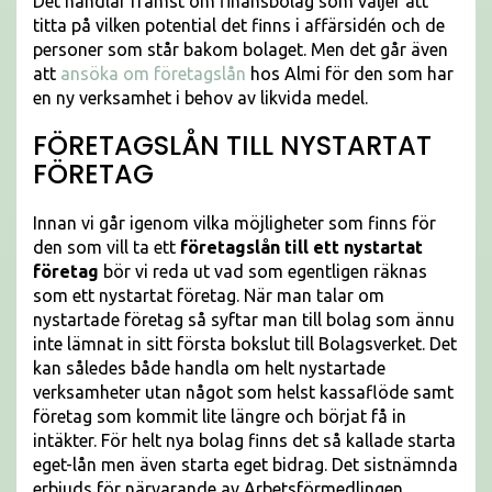
Det handlar främst om finansbolag som väljer att
titta på vilken potential det finns i affärsidén och de
personer som står bakom bolaget. Men det går även
att
ansöka om företagslån
hos Almi för den som har
en ny verksamhet i behov av likvida medel.
FÖRETAGSLÅN TILL NYSTARTAT
FÖRETAG
Innan vi går igenom vilka möjligheter som finns för
den som vill ta ett
företagslån till ett nystartat
företag
bör vi reda ut vad som egentligen räknas
som ett nystartat företag. När man talar om
nystartade företag så syftar man till bolag som ännu
inte lämnat in sitt första bokslut till Bolagsverket. Det
kan således både handla om helt nystartade
verksamheter utan något som helst kassaflöde samt
företag som kommit lite längre och börjat få in
intäkter. För helt nya bolag finns det så kallade starta
eget-lån men även starta eget bidrag. Det sistnämnda
erbjuds för närvarande av Arbetsförmedlingen.