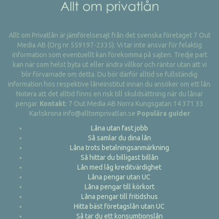
Allt om Privatlån är jämförelsesajt från det svenska företaget 7 Out
Media AB (Org nr 559197-2335). Vi tar inte ansvar för felaktig
information som eventuellt kan förekomma på sajten. Tredje part
kan när som helst byta ut eller ändra villkor och räntor utan att vi
blir förvarnade om detta. Du bör därför alltid se fullständig
information hos respektive låneinstitut innan du ansöker om ett lån.
Notera att det alltid finns en risk till skuldsättning när du lånar
pengar.
Kontakt
: 7 Out Media AB Norra Kungsgatan 14 371 33
Karlskrona info@alltomprivatlan.se
Populära guider
Låna utan fast jobb
Så samlar du dina lån
Låna trots betalningsanmärkning
Så hittar du billigast billån
Lån med låg kreditvärdighet
Låna pengar utan UC
Låna pengar till körkort
Låna pengar till fritidshus
Hitta bäst företagslån utan UC
Så tar du ett konsumtionslån