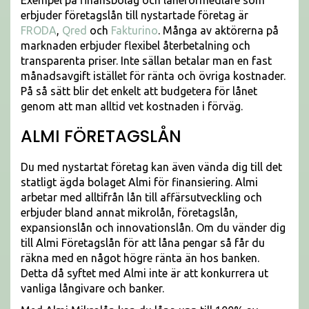
Exempel på finansbolag och låneförmedlare som
erbjuder företagslån till nystartade företag är
FRODA
,
Qred
och
Fakturino
. Många av aktörerna på
marknaden erbjuder flexibel återbetalning och
transparenta priser. Inte sällan betalar man en fast
månadsavgift istället för ränta och övriga kostnader.
På så sätt blir det enkelt att budgetera för lånet
genom att man alltid vet kostnaden i förväg.
ALMI FÖRETAGSLÅN
Du med nystartat företag kan även vända dig till det
statligt ägda bolaget Almi för finansiering. Almi
arbetar med alltifrån lån till affärsutveckling och
erbjuder bland annat mikrolån, företagslån,
expansionslån och innovationslån. Om du vänder dig
till Almi Företagslån för att låna pengar så får du
räkna med en något högre ränta än hos banken.
Detta då syftet med Almi inte är att konkurrera ut
vanliga långivare och banker.