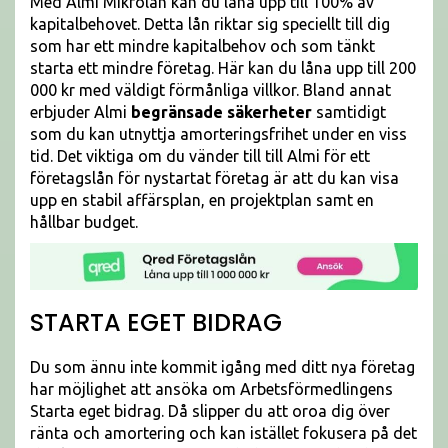
Med Almi Mikrolån kan du låna upp till 100% av
kapitalbehovet. Detta lån riktar sig speciellt till dig
som har ett mindre kapitalbehov och som tänkt
starta ett mindre företag. Här kan du låna upp till 200
000 kr med väldigt förmånliga villkor. Bland annat
erbjuder Almi
begränsade säkerheter
samtidigt
som du kan utnyttja amorteringsfrihet under en viss
tid. Det viktiga om du vänder till till Almi för ett
företagslån för nystartat företag är att du kan visa
upp en stabil affärsplan, en projektplan samt en
hållbar budget.
STARTA EGET BIDRAG
Du som ännu inte kommit igång med ditt nya företag
har möjlighet att ansöka om Arbetsförmedlingens
Starta eget bidrag. Då slipper du att oroa dig över
ränta och amortering och kan istället fokusera på det