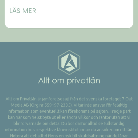
LÄS MER
Allt om Privatlån är jämförelsesajt från det svenska företaget 7 Out
Media AB (Org nr 559197-2335). Vi tar inte ansvar för felaktig
information som eventuellt kan förekomma på sajten. Tredje part
kan när som helst byta ut eller ändra villkor och räntor utan att vi
blir förvarnade om detta. Du bör därför alltid se fullständig
information hos respektive låneinstitut innan du ansöker om ett lån.
Notera att det alltid finns en risk till skuldsättning när du lånar