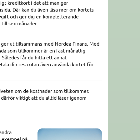
igt kreditkort i det att man ger
msida. Där kan du även läsa mer om kortets
vgift och ger dig en kompletterande
 till sex månader.
o ger ut tillsammans med Nordea Finans. Med
enda som tillkommer är en fast månatlig
 Således får du hitta ett annat
etala din resa utan även använda kortet för
medveten om de kostnader som tillkommer.
ärför viktigt att du alltid läser igenom
 andra
är exempel på