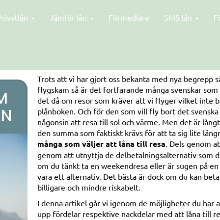
Privatlån
Jämför lån
Förmedlare
SMS lån
F
Trots att vi har gjort oss bekanta med nya begrepp 
flygskam så är det fortfarande många svenskar som vä
M
det då om resor som kräver att vi flyger vilket inte 
ÅN
plånboken. Och för den som vill fly bort det svenska
någonsin att resa till sol och värme. Men det är långt
den summa som faktiskt krävs för att ta sig lite läng
många som väljer att låna till resa
. Dels genom at
genom att utnyttja de delbetalningsalternativ som d
om du tänkt ta en weekendresa eller är sugen på en 
vara ett alternativ. Det bästa är dock om du kan be
billigare och mindre riskabelt.
I denna artikel går vi igenom de möjligheter du har a
upp fördelar respektive nackdelar med att låna till 