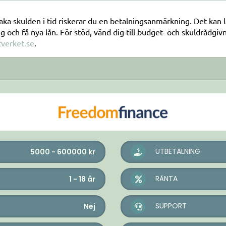
aka skulden i tid riskerar du en betalningsanmärkning. Det kan led
och få nya lån. För stöd, vänd dig till budget- och skuldrådgi
verket.se
.
UTBETALNING
5000 - 600000
kr
RÄNTA
1 - 18
år
SUPPORT
Nej