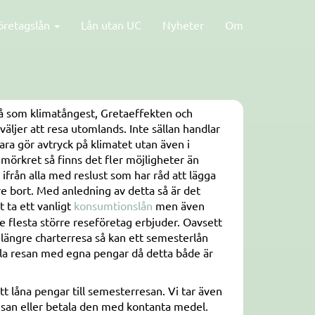
öretagslån
Lån utan UC
Nyheter
Om
så som klimatångest, Gretaeffekten och
ljer att resa utomlands. Inte sällan handlar
bara gör avtryck på klimatet utan även i
 mörkret så finns det fler möjligheter än
 ifrån alla med reslust som har råd att lägga
re bort. Med anledning av detta så är det
t ta ett vanligt
konsumtionslån
men även
e flesta större reseföretag erbjuder. Oavsett
längre charterresa så kan ett semesterlån
tala resan med egna pengar då detta både är
tt låna pengar till semesterresan. Vi tar även
resan eller betala den med kontanta medel.