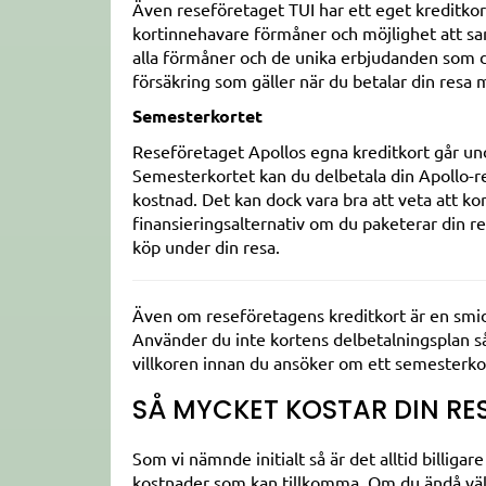
Även reseföretaget TUI har ett eget kreditkort 
kortinnehavare förmåner och möjlighet att sam
alla förmåner och de unika erbjudanden som d
försäkring som gäller när du betalar din resa 
Semesterkortet
Reseföretaget Apollos egna kreditkort går u
Semesterkortet kan du delbetala din Apollo-re
kostnad. Det kan dock vara bra att veta att ko
finansieringsalternativ om du paketerar din r
köp under din resa.
Även om reseföretagens kreditkort är en smid
Använder du inte kortens delbetalningsplan så 
villkoren innan du ansöker om ett semesterko
SÅ MYCKET KOSTAR DIN RE
Som vi nämnde initialt så är det alltid billigar
kostnader som kan tillkomma. Om du ändå välje