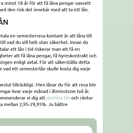
ra minst 18 år för att få låna pengar oavsett
ed den risk det innebär med att ta ett lån.
ÅN
etala en semesterresa kontant är att låna till
till vad du vill helt utan säkerhet. Innan du
lar ett lån i tid riskerar man att få en
heter att få låna pengar, få hyreskontrakt och
gen enligt avtal. För att säkerställa detta
 vad ett semesterlån skulle kosta dig varje
lut tillräckligt. Men lånar du för att resa bör
ngar kvar varje månad i åtminstone två år.
ekommenderar vi dig att
jämföra lån
och räntor
änta mellan 2,95-29,95%. Ju bättre