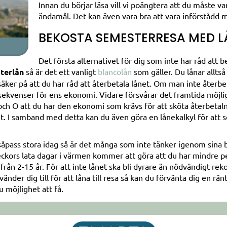
Innan du börjar läsa vill vi poängtera att du måste va
ändamål. Det kan även vara bra att vara införstådd m
BEKOSTA SEMESTERRESA MED L
Det första alternativet för dig som inte har råd att b
terlån
så är det ett vanligt
blancolån
som gäller. Du lånar alltså 
säker på att du har råd att återbetala lånet. Om man inte återbeta
ekvenser för ens ekonomi. Vidare försvårar det framtida möjlig
 O att du har den ekonomi som krävs för att sköta återbetalnin
. I samband med detta kan du även göra en lånekalkyl för att se
åpass stora idag så är det många som inte tänker igenom sina bes
ckors lata dagar i värmen kommer att göra att du har mindre pe
tifrån 2-15 år. För att inte lånet ska bli dyrare än nödvändigt r
änder dig till för att låna till resa så kan du förvänta dig en r
u möjlighet att få.