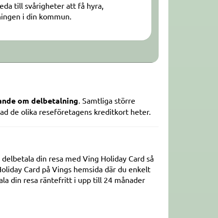
a till svårigheter att få hyra,
vningen i din kommun.
ande om delbetalning
. Samtliga större
ad de olika reseföretagens kreditkort heter.
n delbetala din resa med Ving Holiday Card så
Holiday Card på Vings hemsida där du enkelt
a din resa räntefritt i upp till 24 månader