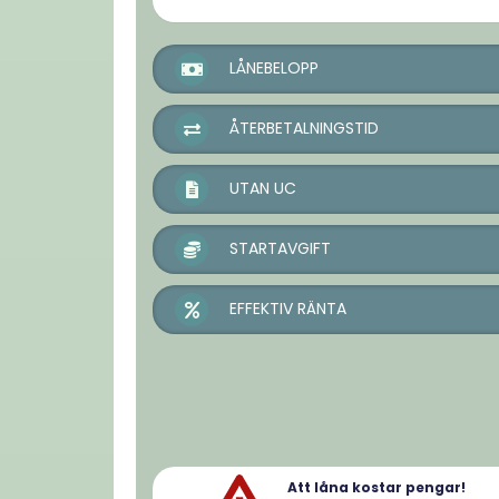
LÅNEBELOPP
ÅTERBETALNINGSTID
UTAN UC
STARTAVGIFT
EFFEKTIV RÄNTA
Att låna kostar pengar!