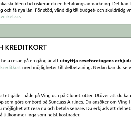
aka skulden i tid riskerar du en betalningsanmärkning. Det kan led
och få nya lån. För stöd, vänd dig till budget- och skuldrådgi
verket.se
.
H KREDITKORT
la hela resan på en gång är att
utnyttja reseföretagens erbjud
h
kreditkort
med möjligheter till delbetalning. Nedan kan du se v
ortet gäller både på Ving och på Globetrotter. Utöver att du ka
löp som görs ombord på Sunclass Airlines. Du ansöker om Ving 
 möjlighet att resa nu och betala senare. Du erbjuds att delbetal
å tillkommer inga som helst kostnader.