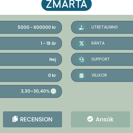
UTBETALNING
5000 - 600000
kr
RÄNTA
1 - 18
år
SUPPORT
Nej
VILLKOR
0
kr
3,30–30,40%
i
RECENSION
Ansök