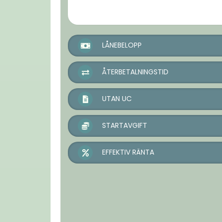
LÅNEBELOPP
ÅTERBETALNINGSTID
UTAN UC
STARTAVGIFT
EFFEKTIV RÄNTA