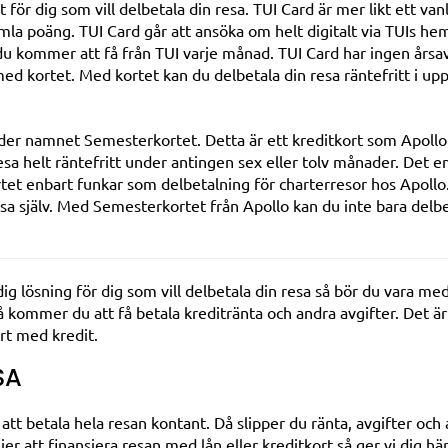
för dig som vill delbetala din resa. TUI Card är mer likt ett vanl
la poäng. TUI Card går att ansöka om helt digitalt via TUIs he
u kommer att få från TUI varje månad. TUI Card har ingen årsa
med kortet. Med kortet kan du delbetala din resa räntefritt i upp
nder namnet Semesterkortet. Detta är ett kreditkort som Apoll
sa helt räntefritt under antingen sex eller tolv månader. Det 
rtet enbart funkar som delbetalning för charterresor hos Apollo.
esa själv. Med Semesterkortet från Apollo kan du inte bara delb
ig lösning för dig som vill delbetala din resa så bör du vara 
kommer du att få betala kreditränta och andra avgifter. Det är d
rt med kredit.
SA
e att betala hela resan kontant. Då slipper du ränta, avgifter och
r att finansiera resan med lån eller kreditkort så ger vi dig h