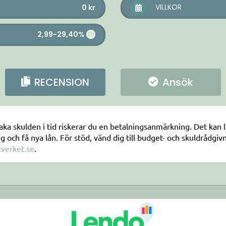
VILLKOR
0
kr
2,99-29,40%
i
RECENSION
Ansök
aka skulden i tid riskerar du en betalningsanmärkning. Det kan led
och få nya lån. För stöd, vänd dig till budget- och skuldrådgi
verket.se
.