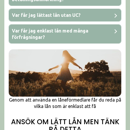
Var får jag lättast lån utan UC?
Var får jag enklast lån med många
förfrågningar?
Genom att använda en låneförmedlare får du reda på
vilka lån som är enklast att få
ANSÖK OM LÄTT LÅN MEN TÄNK
PÅ DETTA