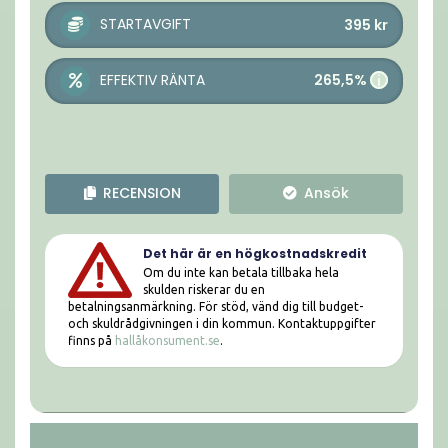
STARTAVGIFT
395
kr
265,5%
EFFEKTIV RÄNTA
i
RECENSION
Ansök
Det här är en högkostnadskredit
Om du inte kan betala tillbaka hela
skulden riskerar du en
betalningsanmärkning. För stöd, vänd dig till budget-
och skuldrådgivningen i din kommun. Kontaktuppgifter
finns på
hallåkonsument.se
.