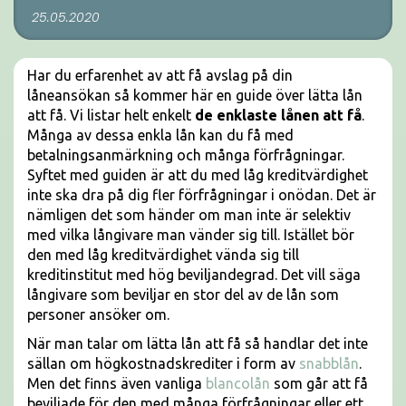
25.05.2020
Har du erfarenhet av att få avslag på din
låneansökan så kommer här en guide över lätta lån
att få. Vi listar helt enkelt
de enklaste lånen att få
.
Många av dessa enkla lån kan du få med
betalningsanmärkning och många förfrågningar.
Syftet med guiden är att du med låg kreditvärdighet
inte ska dra på dig fler förfrågningar i onödan. Det är
nämligen det som händer om man inte är selektiv
med vilka långivare man vänder sig till. Istället bör
den med låg kreditvärdighet vända sig till
kreditinstitut med hög beviljandegrad. Det vill säga
långivare som beviljar en stor del av de lån som
personer ansöker om.
När man talar om lätta lån att få så handlar det inte
sällan om högkostnadskrediter i form av
snabblån
.
Men det finns även vanliga
blancolån
som går att få
beviljade för den med många förfrågningar eller ett