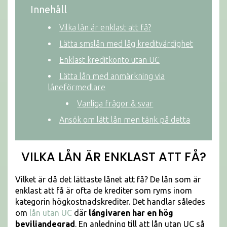
Innehåll
Vilka lån är enklast att få?
Lätta smslån med låg kreditvärdighet
Enklast kreditkonto utan UC
Lätta lån med anmärkning via
låneförmedlare
Vanliga frågor & svar
Ansök om lätt lån men tänk på detta
VILKA LÅN ÄR ENKLAST ATT FÅ?
Vilket är då det lättaste lånet att få? De lån som är
enklast att få är ofta de krediter som ryms inom
kategorin högkostnadskrediter. Det handlar således
om
lån utan UC
där
långivaren har en
hög
beviljandegrad
. En anledning till att lån utan UC så