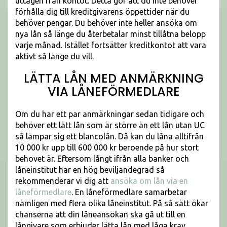
uttagen från kontot. Detta gör att du inte behöver
förhålla dig till kreditgivarens öppettider när du
behöver pengar. Du behöver inte heller ansöka om
nya lån så länge du återbetalar minst tillåtna belopp
varje månad. Istället fortsätter kreditkontot att vara
aktivt så länge du vill.
LÄTTA LÅN MED ANMÄRKNING
VIA LÅNEFÖRMEDLARE
Om du har ett par anmärkningar sedan tidigare och
behöver ett lätt lån som är större än ett lån utan UC
så lämpar sig ett blancolån. Då kan du låna alltifrån
10 000 kr upp till 600 000 kr beroende på hur stort
behovet är. Eftersom långt ifrån alla banker och
låneinstitut har en hög beviljandegrad så
rekommenderar vi dig att
ansöka om lån via en
låneförmedlare
. En låneförmedlare samarbetar
nämligen med flera olika låneinstitut. På så sätt ökar
chanserna att din låneansökan ska gå ut till en
långivare som erbjuder lätta lån med låga krav.