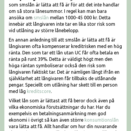
som smslån är lätta att få är för att det inte handlar
om så stora lånesummor. I regel kan man bara
ansöka om
smslån
mellan 1000-45 000 kr. Detta
innebär att långivaren inte tar en lika stor risk som
vid utlåning av större lånebelopp.
En annan anledning till att smslån är lätta att få är
långivaren ofta kompenserar kreditrisken med en hög
ränta. Den som tar ett lån utan UC får ofta betala en
ränta på runt 39%. Detta är väldigt högt men den
höga räntan symboliserar också den risk som
långivaren faktiskt tar. Det är nämligen långt ifrån en
självklarhet att långivaren får tillbaks de utlånande
pengar. Speciellt om utlåning har skett till en person
med låg
kreditscore
.
Vilket lån som är lättast att få beror dock även på
vilka ekonomiska förutsättningar du har. Har du
exempelvis en betalningsanmärkning men god
ekonomi i övrigt så kan även större
konsumtionslån
vara lätta att få. Allt handlar om hur din nuvarande