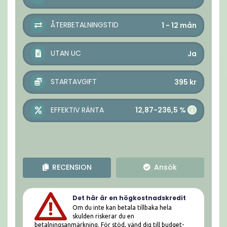
ÅTERBETALNINGSTID
1 - 12
mån
UTAN UC
Ja
STARTAVGIFT
395
kr
12,87-236,5 %
EFFEKTIV RÄNTA
i
RECENSION
Ansök
Det här är en högkostnadskredit
Om du inte kan betala tillbaka hela
skulden riskerar du en
betalningsanmärkning. För stöd, vänd dig till budget-