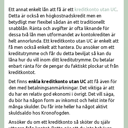
Ett annat enkelt lån att få är ett
kreditkonto utan UC
.
Detta är också en högkostnadskredit men en
betydligt mer flexibel sådan än ett traditionellt
snabblån. Ränta och avgifter är ofta liknande för
dessa två lån men utformandet av kontokrediten är
helt annorlunda. Ett kreditkonto utan UC är enkelt att
få men också enkelt att hantera. Du ansöker om ett
kreditutrymme och får du detta beviljat så kan du
låna hur du vill inom ditt kreditutrymme. Du betalar
enbart ränta för de pengar du faktiskt plockar ut från
kreditkontot.
Det finns
enkla kreditkonto utan UC
att få även för
den med betalningsanmärkningar. Det viktiga är att
du har en relativ god ekonomi i övrigt. Det vill säga,
du bör ha någon form av inkomst och helst inte för
många skulder. Du får inte heller ha något aktivt
skuldsaldo hos Kronofogden.
Ansöker du om ett kreditkonto så sköter du själv