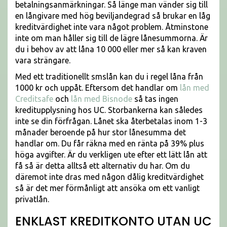
betalningsanmärkningar. Så länge man vänder sig till
en långivare med hög beviljandegrad så brukar en låg
kreditvärdighet inte vara något problem. Åtminstone
inte om man håller sig till de lägre lånesummorna. Är
du i behov av att låna 10 000 eller mer så kan kraven
vara strängare.
Med ett traditionellt smslån kan du i regel låna från
1000 kr och uppåt. Eftersom det handlar om
lån med
Creditsafe
och
lån med Bisnode
så tas ingen
kreditupplysning hos UC. Storbankerna kan således
inte se din förfrågan. Lånet ska återbetalas inom 1-3
månader beroende på hur stor lånesumma det
handlar om. Du får räkna med en ränta på 39% plus
höga avgifter. Är du verkligen ute efter ett lätt lån att
få så är detta alltså ett alternativ du har. Om du
däremot inte dras med någon dålig kreditvärdighet
så är det mer förmånligt att ansöka om ett vanligt
privatlån.
ENKLAST KREDITKONTO UTAN UC