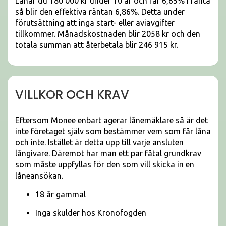
Lånar du 180 000 kr under 10 år och får 6,65% i ränta
så blir den effektiva räntan 6,86%. Detta under
förutsättning att inga start- eller aviavgifter
tillkommer. Månadskostnaden blir 2058 kr och den
totala summan att återbetala blir 246 915 kr.
VILLKOR OCH KRAV
Eftersom Monee enbart agerar lånemäklare så är det
inte företaget själv som bestämmer vem som får låna
och inte. Istället är detta upp till varje ansluten
långivare. Däremot har man ett par fåtal grundkrav
som måste uppfyllas för den som vill skicka in en
låneansökan.
18 år gammal
Inga skulder hos Kronofogden