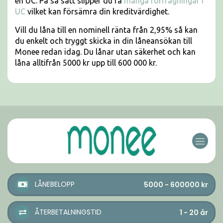
en UC. På så sätt slipper du få
många förfrågningar i
UC
vilket kan försämra din kreditvärdighet.
Vill du låna till en nominell ränta från 2,95% så kan
du enkelt och tryggt skicka in din låneansökan till
Monee redan idag. Du lånar utan säkerhet och kan
låna alltifrån 5000 kr upp till 600 000 kr.
LÅNEBELOPP
5000 - 600000
kr
ÅTERBETALNINGSTID
1 - 20
år