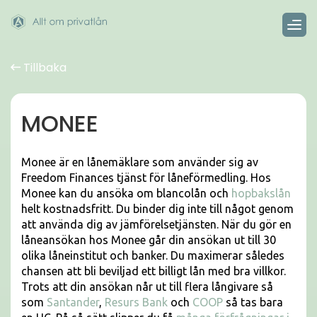
Tillbaka
MONEE
Monee är en lånemäklare som använder sig av
Freedom Finances tjänst för låneförmedling. Hos
Monee kan du ansöka om blancolån och
hopbakslån
helt kostnadsfritt. Du binder dig inte till något genom
att använda dig av jämförelsetjänsten. När du gör en
låneansökan hos Monee går din ansökan ut till 30
olika låneinstitut och banker. Du maximerar således
chansen att bli beviljad ett billigt lån med bra villkor.
Trots att din ansökan når ut till flera långivare så
som
Santander
,
Resurs Bank
och
COOP
så tas bara