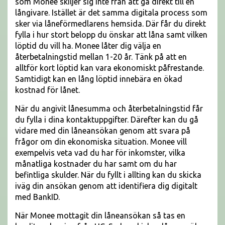
som Monee skiljer sig inte från att gå direkt till en
långivare. Istället är det samma digitala process som
sker via låneförmedlarens hemsida. Där får du direkt
fylla i hur stort belopp du önskar att låna samt vilken
löptid du vill ha. Monee låter dig välja en
återbetalningstid mellan 1-20 år. Tänk på att en
alltför kort löptid kan vara ekonomiskt påfrestande.
Samtidigt kan en lång löptid innebära en ökad
kostnad för lånet.
När du angivit lånesumma och återbetalningstid får
du fylla i dina kontaktuppgifter. Därefter kan du gå
vidare med din låneansökan genom att svara på
frågor om din ekonomiska situation. Monee vill
exempelvis veta vad du har för inkomster, vilka
månatliga kostnader du har samt om du har
befintliga skulder. När du fyllt i allting kan du skicka
iväg din ansökan genom att identifiera dig digitalt
med BankID.
När Monee mottagit din låneansökan så tas en