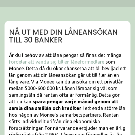
NÅ UT MED DIN LÅNEANSÖKAN
TILL 30 BANKER
Är du i behov av att låna pengar så finns det många
fördelar att vända sig till en låneförmedlare
som
Monee. Detta då du ökar chanserna att bli beviljad ett
lån genom att din låneansökan går ut till fler än en
långivare. Via Monee kan du ansöka om ett privatlån
mellan 5000-600 000 kr. Lånen lämpar sig väl som
samlingslån då räntan ofta är förmånlig. Detta gör
att du kan
spara pengar varje månad genom att
samla dina smålån och krediter
i ett enda större lån
hos någon av Monee's samarbetspartners. Räntan
sätts individuellt utifrån dina ekonomiska
förutsättningar. För närvarande erbjuder man en årlig
rörlig ränta från 2,95%. Lånen som förmedlas är lån