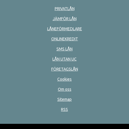
PRIVATLÅN
JÄMFÖR LÅN
LÅNEFÖRMEDLARE
ONLINEKREDIT
SMS LÅN
LÅN UTAN UC
FÖRETAGSLÅN
Cookies
Om oss
Sitemap
RSS