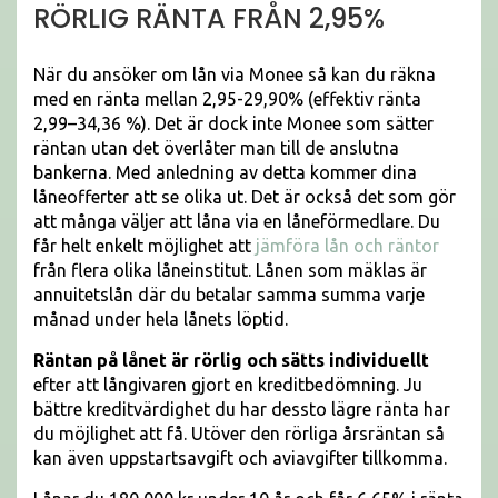
RÖRLIG RÄNTA FRÅN 2,95%
När du ansöker om lån via Monee så kan du räkna
med en ränta mellan 2,95-29,90% (effektiv ränta
2,99–34,36 %). Det är dock inte Monee som sätter
räntan utan det överlåter man till de anslutna
bankerna. Med anledning av detta kommer dina
låneofferter att se olika ut. Det är också det som gör
att många väljer att låna via en låneförmedlare. Du
får helt enkelt möjlighet att
jämföra lån och räntor
från flera olika låneinstitut. Lånen som mäklas är
annuitetslån där du betalar samma summa varje
månad under hela lånets löptid.
Räntan på lånet är rörlig och sätts individuellt
efter att långivaren gjort en kreditbedömning. Ju
bättre kreditvärdighet du har dessto lägre ränta har
du möjlighet att få. Utöver den rörliga årsräntan så
kan även uppstartsavgift och aviavgifter tillkomma.