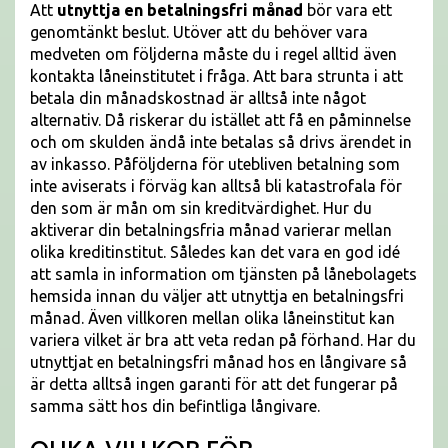
Att
utnyttja en betalningsfri månad
bör vara ett
genomtänkt beslut. Utöver att du behöver vara
medveten om följderna måste du i regel alltid även
kontakta låneinstitutet i fråga. Att bara strunta i att
betala din månadskostnad är alltså inte något
alternativ. Då riskerar du istället att få en påminnelse
och om skulden ändå inte betalas så drivs ärendet in
av inkasso. Påföljderna för utebliven betalning som
inte aviserats i förväg kan alltså bli katastrofala för
den som är mån om sin kreditvärdighet. Hur du
aktiverar din betalningsfria månad varierar mellan
olika kreditinstitut. Således kan det vara en god idé
att samla in information om tjänsten på lånebolagets
hemsida innan du väljer att utnyttja en betalningsfri
månad. Även villkoren mellan olika låneinstitut kan
variera vilket är bra att veta redan på förhand. Har du
utnyttjat en betalningsfri månad hos en långivare så
är detta alltså ingen garanti för att det fungerar på
samma sätt hos din befintliga långivare.