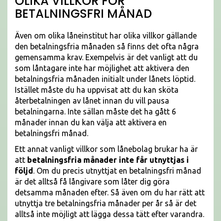
OLIKA VILLKOR FÖR
BETALNINGSFRI MÅNAD
Även om olika låneinstitut har olika villkor gällande
den betalningsfria månaden så finns det ofta några
gemensamma krav. Exempelvis är det vanligt att du
som låntagare inte har möjlighet att aktivera den
betalningsfria månaden initialt under lånets löptid.
Istället måste du ha uppvisat att du kan sköta
återbetalningen av lånet innan du vill pausa
betalningarna. Inte sällan måste det ha gått 6
månader innan du kan välja att aktivera en
betalningsfri månad.
Ett annat vanligt villkor som lånebolag brukar ha är
att
betalningsfria månader inte får utnyttjas i
följd
. Om du precis utnyttjat en betalningsfri månad
är det alltså få långivare som låter dig göra
detsamma månaden efter. Så även om du har rätt att
utnyttja tre betalningsfria månader per år så är det
alltså inte möjligt att lägga dessa tätt efter varandra.