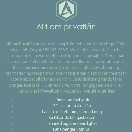
Allt om Privatlån är jämförelsesajt från det svenska företaget 7 Out
Media AB (Org nr 559197-2335). Vi tar inte ansvar för felaktig
information som eventuellt kan förekomma på sajten. Tredje part
kan när som helst byta ut eller ändra villkor och räntor utan att vi
blir förvarnade om detta. Du bör därför alltid se fullständig
information hos respektive låneinstitut innan du ansöker om ett lån.
Notera att det alltid finns en risk till skuldsättning när du lånar
pengar.
Kontakt
: 7 Out Media AB Norra Kungsgatan 14 371 33
Karlskrona info@alltomprivatlan.se
Populära guider
Låna utan fast jobb
Så samlar du dina lån
Låna trots betalningsanmärkning
Så hittar du billigast billån
Lån med låg kreditvärdighet
Låna pengar utan UC