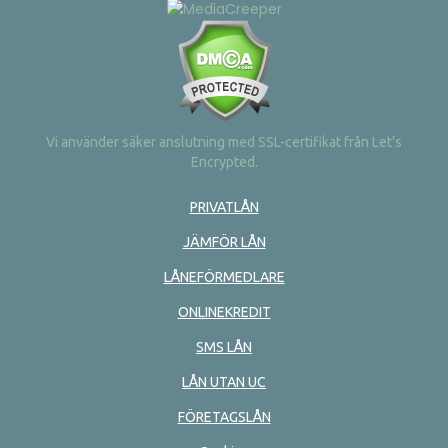
Vi använder säker anslutning med SSL-certifikat från Let's
Encrypted.
PRIVATLÅN
JÄMFÖR LÅN
LÅNEFÖRMEDLARE
ONLINEKREDIT
SMS LÅN
LÅN UTAN UC
FÖRETAGSLÅN