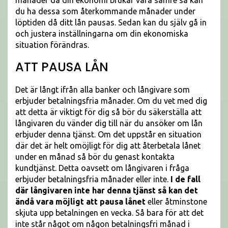
månader då din ekonomi brukar vara sämre så kan
du ha dessa som återkommande månader under
löptiden då ditt lån pausas. Sedan kan du själv gå in
och justera inställningarna om din ekonomiska
situation förändras.
ATT PAUSA LÅN
Det är långt ifrån alla banker och långivare som
erbjuder betalningsfria månader. Om du vet med dig
att detta är viktigt för dig så bör du säkerställa att
långivaren du vänder dig till när du ansöker om lån
erbjuder denna tjänst. Om det uppstår en situation
där det är helt omöjligt för dig att återbetala lånet
under en månad så bör du genast kontakta
kundtjänst. Detta oavsett om långivaren i fråga
erbjuder betalningsfria månader eller inte.
I de fall
där långivaren inte har denna tjänst så kan det
ändå vara möjligt att pausa lånet
eller åtminstone
skjuta upp betalningen en vecka. Så bara för att det
inte står något om någon betalningsfri månad i