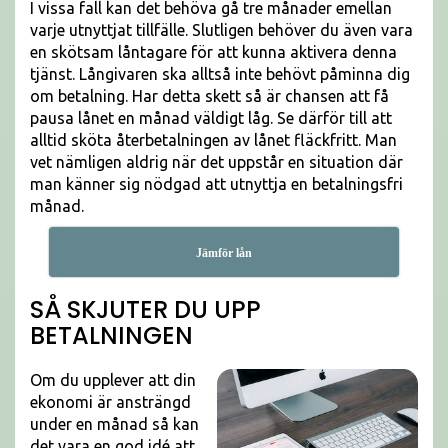
I vissa fall kan det behöva gå tre månader emellan
varje utnyttjat tillfälle. Slutligen behöver du även vara
en skötsam låntagare för att kunna aktivera denna
tjänst. Långivaren ska alltså inte behövt påminna dig
om betalning. Har detta skett så är chansen att få
pausa lånet en månad väldigt låg. Se därför till att
alltid sköta återbetalningen av lånet fläckfritt. Man
vet nämligen aldrig när det uppstår en situation där
man känner sig nödgad att utnyttja en betalningsfri
månad.
Jämför lån
SÅ SKJUTER DU UPP
BETALNINGEN
Om du upplever att din
ekonomi är ansträngd
under en månad så kan
det vara en god idé att