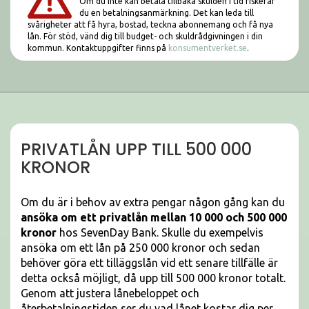
Om du inte kan betala tillbaka skulden i tid riskerar
du en betalningsanmärkning. Det kan leda till
svårigheter att få hyra, bostad, teckna abonnemang och få nya
lån. För stöd, vänd dig till budget- och skuldrådgivningen i din
kommun. Kontaktuppgifter finns på
konsumentverket.se
.
PRIVATLÅN UPP TILL 500 000
KRONOR
Om du är i behov av extra pengar någon gång kan du
ansöka om ett privatlån mellan 10 000 och 500 000
kronor
hos SevenDay Bank. Skulle du exempelvis
ansöka om ett lån på 250 000 kronor och sedan
behöver göra ett tilläggslån vid ett senare tillfälle är
detta också möjligt, då upp till 500 000 kronor totalt.
Genom att justera lånebeloppet och
återbetalningstiden ser du vad lånet kostar dig per