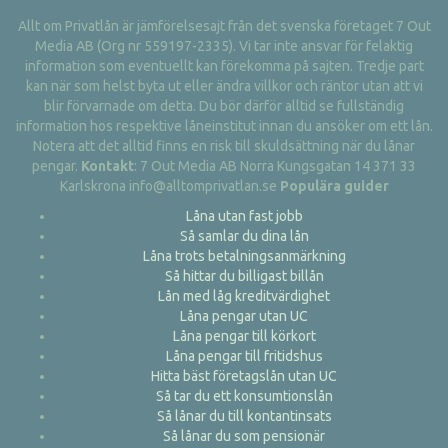
Allt om Privatlån är jämförelsesajt från det svenska företaget 7 Out
Media AB (Org nr 559197-2335). Vi tar inte ansvar för felaktig
information som eventuellt kan förekomma på sajten. Tredje part
kan när som helst byta ut eller ändra villkor och räntor utan att vi
blir förvarnade om detta. Du bör därför alltid se fullständig
information hos respektive låneinstitut innan du ansöker om ett lån.
Notera att det alltid finns en risk till skuldsättning när du lånar
pengar.
Kontakt
: 7 Out Media AB Norra Kungsgatan 14 371 33
Karlskrona info@alltomprivatlan.se
Populära guider
Låna utan fast jobb
Så samlar du dina lån
Låna trots betalningsanmärkning
Så hittar du billigast billån
Lån med låg kreditvärdighet
Låna pengar utan UC
Låna pengar till körkort
Låna pengar till fritidshus
Hitta bäst företagslån utan UC
Så tar du ett konsumtionslån
Så lånar du till kontantinsats
Så lånar du som pensionär