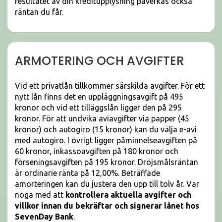
resultatet av din kreditupplysning påverkas också
räntan du får.
ARMOTERING OCH AVGIFTER
Vid ett privatlån tillkommer särskilda avgifter. För ett
nytt lån finns det en uppläggningsavgift på 495
kronor och vid ett tilläggslån ligger den på 295
kronor. För att undvika aviavgifter via papper (45
kronor) och autogiro (15 kronor) kan du välja e-avi
med autogiro. I övrigt ligger påminnelseavgiften på
60 kronor, inkassoavgiften på 180 kronor och
förseningsavgiften på 195 kronor. Dröjsmålsräntan
är ordinarie ränta på 12,00%. Beträffade
amorteringen kan du justera den upp till tolv år. Var
noga med att
kontrollera aktuella avgifter och
villkor innan du bekräftar och signerar lånet hos
SevenDay Bank
.