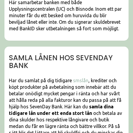
Här samarbetar banken med både
Upplysningscentralen (UC) och Bisnode. Inom ett par
minuter får du ett besked om huruvida du blir
beviljad lånet eller inte. Om du signerar skuldebrevet
med BankID sker utbetalningen så fort som möjligt.
SAMLA LÅNEN HOS SEVENDAY
BANK
Har du samlat på dig tidigare
smslån
, krediter och
köpt produkter på avbetalning som innebär att du
betalar onödigt mycket pengar i ränta och har svårt
att hålla reda på alla fakturor kan du passa på att få
hjälp hos SevenDay Bank. Här kan du
samla dina
tidigare lån under ett enda stort lån
och betala av
dina skulder hos respektive långivare och butik
medan du får en lägre ränta och bättre villkor. På så
sätt blir det lättare att bli skuldfri och du minskar din