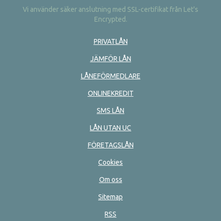
Vi använder säker anslutning med SSL-certifikat från Let's
Encrypted.
PRIVATLÅN
JÄMFÖR LÅN
LÅNEFÖRMEDLARE
ONLINEKREDIT
SMS LÅN
LÅN UTAN UC
FÖRETAGSLÅN
Cookies
Om oss
Sitemap
RSS