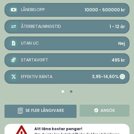
LÅNEBELOPP
10000 - 500000
kr
ÅTERBETALNINGSTID
1 - 12
år
UTAN UC
Nej
STARTAVGIFT
495
kr
3,95-14,60%
EFFEKTIV RÄNTA
i
SE FLER LÅNGIVARE
ANSÖK
Att låna kostar pengar!