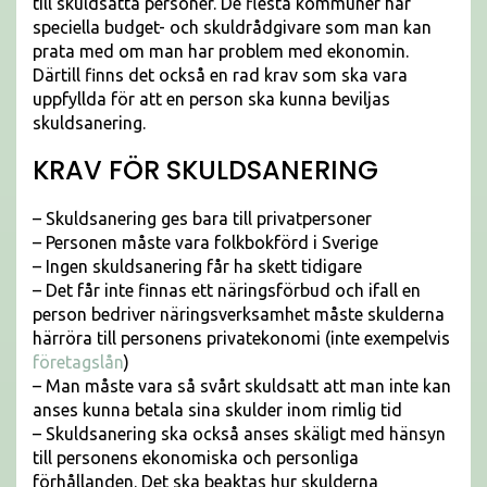
till skuldsatta personer. De flesta kommuner har
speciella budget- och skuldrådgivare som man kan
prata med om man har problem med ekonomin.
Därtill finns det också en rad krav som ska vara
uppfyllda för att en person ska kunna beviljas
skuldsanering.
KRAV FÖR SKULDSANERING
– Skuldsanering ges bara till privatpersoner
– Personen måste vara folkbokförd i Sverige
– Ingen skuldsanering får ha skett tidigare
– Det får inte finnas ett näringsförbud och ifall en
person bedriver näringsverksamhet måste skulderna
härröra till personens privatekonomi (inte exempelvis
företagslån
)
– Man måste vara så svårt skuldsatt att man inte kan
anses kunna betala sina skulder inom rimlig tid
– Skuldsanering ska också anses skäligt med hänsyn
till personens ekonomiska och personliga
förhållanden. Det ska beaktas hur skulderna