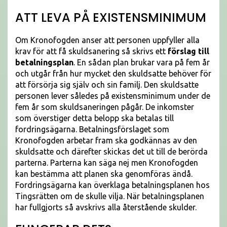
ATT LEVA PÅ EXISTENSMINIMUM
Om Kronofogden anser att personen uppfyller alla
krav för att få skuldsanering så skrivs ett
förslag till
betalningsplan
. En sådan plan brukar vara på fem år
och utgår från hur mycket den skuldsatte behöver för
att försörja sig själv och sin familj. Den skuldsatte
personen lever således på existensminimum under de
fem år som skuldsaneringen pågår. De inkomster
som överstiger detta belopp ska betalas till
fordringsägarna. Betalningsförslaget som
Kronofogden arbetar fram ska godkännas av den
skuldsatte och därefter skickas det ut till de berörda
parterna. Parterna kan säga nej men Kronofogden
kan bestämma att planen ska genomföras ändå.
Fordringsägarna kan överklaga betalningsplanen hos
Tingsrätten om de skulle vilja. När betalningsplanen
har fullgjorts så avskrivs alla återstående skulder.