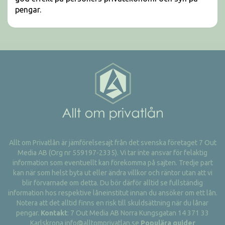
pengar.
Allt om Privatlån är jämförelsesajt från det svenska företaget 7 Out
Media AB (Org nr 559197-2335). Vi tar inte ansvar för felaktig
information som eventuellt kan förekomma på sajten. Tredje part
kan när som helst byta ut eller ändra villkor och räntor utan att vi
blir förvarnade om detta. Du bör därför alltid se fullständig
information hos respektive låneinstitut innan du ansöker om ett lån.
Notera att det alltid finns en risk till skuldsättning när du lånar
pengar.
Kontakt
: 7 Out Media AB Norra Kungsgatan 14 371 33
Karlskrona info@alltomprivatlan.se
Populära guider