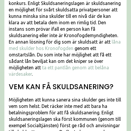
konkurs. Enligt Skuldsaneringslagen är skuldsanering
en möjlighet för svårt skuldsatta privatpersoner att
kunna minska sina skulder till en nivå där de kan
klara av att betala dem inom en rimlig tid. Den
instans som prövar ifall en person kan få
skuldsanering eller inte är Kronofogdemyndigheten.
En annan lösning för dig som är skuldsatt är att
låna
med skulder hos Kronofogden
genom ett
omstartslån. Du som inte har möjlighet att få ett
sådant lån beviljat kan om det kniper se över
möjligheten att
ta ett pantlån genom att belåna
värdesaker
.
VEM KAN FÅ SKULDSANERING?
Möjligheten att kunna sanera sina skulder ges inte till
vem som helst. Det räcker inte med att bara ha
betalningsproblem för att få skuldsanering. Enligt
skuldsaneringslagen ska först kommunen (genom till
exempel Socialtjänsten) först ge råd och anvisningar