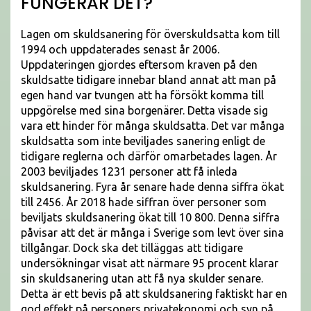
FUNGERAR DET?
Lagen om skuldsanering för överskuldsatta kom till
1994 och uppdaterades senast år 2006.
Uppdateringen gjordes eftersom kraven på den
skuldsatte tidigare innebar bland annat att man på
egen hand var tvungen att ha försökt komma till
uppgörelse med sina borgenärer. Detta visade sig
vara ett hinder för många skuldsatta. Det var många
skuldsatta som inte beviljades sanering enligt de
tidigare reglerna och därför omarbetades lagen. År
2003 beviljades 1231 personer att få inleda
skuldsanering. Fyra år senare hade denna siffra ökat
till 2456. År 2018 hade siffran över personer som
beviljats skuldsanering ökat till 10 800. Denna siffra
påvisar att det är många i Sverige som levt över sina
tillgångar. Dock ska det tilläggas att tidigare
undersökningar visat att närmare 95 procent klarar
sin skuldsanering utan att få nya skulder senare.
Detta är ett bevis på att skuldsanering faktiskt har en
god effekt på personers privatekonomi och syn på