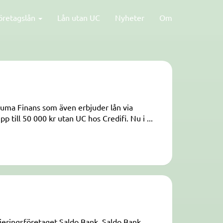
öretagslån
Lån utan UC
Nyheter
Om
 Luma Finans som även erbjuder lån via
till 50 000 kr utan UC hos Credifi. Nu i ...
sieringsföretaget Saldo Bank. Saldo Bank