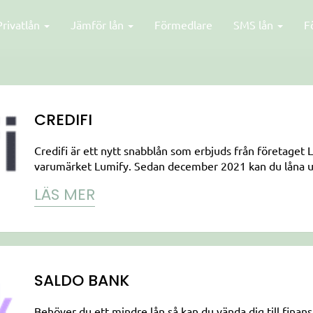
Privatlån
Jämför lån
Förmedlare
SMS lån
F
CREDIFI
Credifi är ett nytt snabblån som erbjuds från företaget
varumärket Lumify. Sedan december 2021 kan du låna upp 
LÄS MER
SALDO BANK
Behöver du ett mindre lån så kan du vända dig till finan