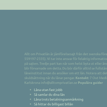
Allt om Privatlån är jämförelsesajt från det svenska fö
559197-2335). Vi tar inte ansvar för felaktig informat
på sajten. Tredje part kan när som helst byta ut eller änd
blir förvarnade om detta. Du bör därför alltid se fullst
låneinstitut innan du ansöker om ett lån. Notera att det a
skuldsättning när du lånar pengar.
Kontakt
: 7 Out Med
Karlskrona info@alltomprivatlan.se
Populära guider
Låna utan fast jobb
Så samlar du dina lån
Låna trots betalningsanmärkning
Så hittar du billigast billån