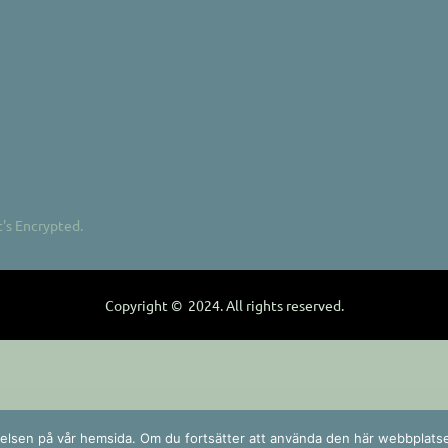
t's Encrypted.
Copyright © 2024. All rights reserved.
plevelsen på vår hemsida. Om du fortsätter att använda den här webbplat