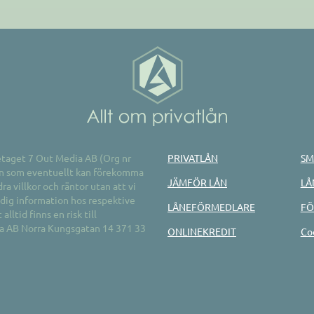
retaget 7 Out Media AB (Org nr
PRIVATLÅN
SM
ion som eventuellt kan förekomma
JÄMFÖR LÅN
LÅ
ra villkor och räntor utan att vi
ändig information hos respektive
LÅNEFÖRMEDLARE
FÖ
lltid finns en risk till
ia AB Norra Kungsgatan 14 371 33
ONLINEKREDIT
Co