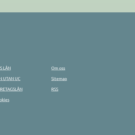
S LÅN
Om oss
N UTAN UC
Sitemap
RETAGSLÅN
RSS
okies