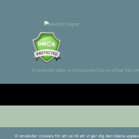
Vi använder säker anslutning med SSL-certifikat från Le
Vi använder cookies för att se till att vi ger dig den bästa up