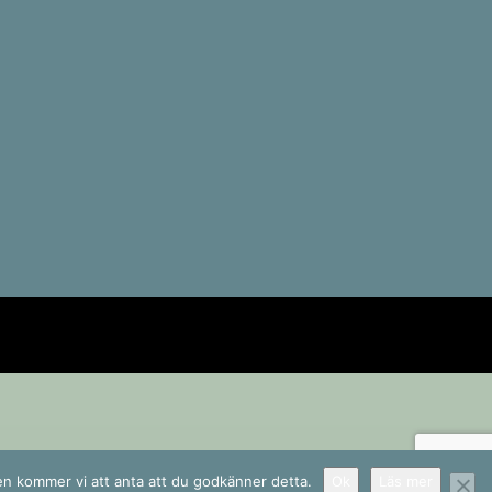
sen kommer vi att anta att du godkänner detta.
Ok
Läs mer