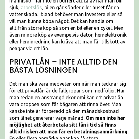
människor har inte en buffert att ta av när man blir
sjuk,
arbetslös
, bilen går sönder eller huset får en
vattenskada. Ibland behöver man investera eller så
vill man kunna köpa något. Det kan handla om
alltifrån större köp så som en bil eller en cykel. Men
även mindre köp av exempelvis dator, hemelektronik
eller heminredning kan kräva att man får tillskott av
pengar via ett lån.
PRIVATLÅN – INTE ALLTID DEN
BÄSTA LÖSNINGEN
Det man ska vara medveten om när man tecknar sig
för ett privatlån är de fallgropar som medföljer. Har
man redan en ansträngd ekonomi kan ett privatlån
vara droppen som får bägaren att rinna över. Man
kanske inte är förberedd på den månadskostnad
som lånet genererar varje månad.
Om man inte har
möjlighet att återbetala sitt lån i tid så finns
alltid risken att man får en betalningsanmärkning
.
En eller flera anmärkningar kan få stora