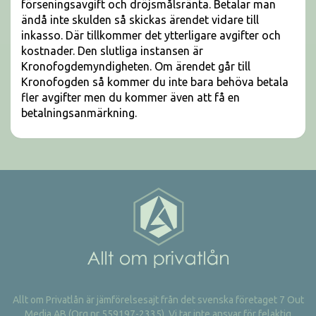
förseningsavgift och dröjsmålsränta. Betalar man
ändå inte skulden så skickas ärendet vidare till
inkasso. Där tillkommer det ytterligare avgifter och
kostnader. Den slutliga instansen är
Kronofogdemyndigheten. Om ärendet går till
Kronofogden så kommer du inte bara behöva betala
fler avgifter men du kommer även att få en
betalningsanmärkning.
Allt om Privatlån är jämförelsesajt från det svenska företaget 7 Out
Media AB (Org nr 559197-2335). Vi tar inte ansvar för felaktig