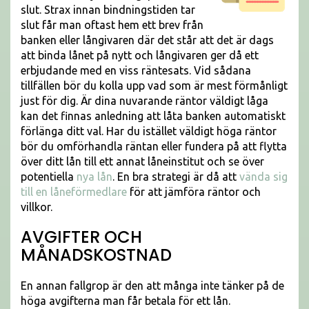
slut. Strax innan bindningstiden tar
slut får man oftast hem ett brev från
banken eller långivaren där det står att det är dags
att binda lånet på nytt och långivaren ger då ett
erbjudande med en viss räntesats. Vid sådana
tillfällen bör du kolla upp vad som är mest förmånligt
just för dig. Är dina nuvarande räntor väldigt låga
kan det finnas anledning att låta banken automatiskt
förlänga ditt val. Har du istället väldigt höga räntor
bör du omförhandla räntan eller fundera på att flytta
över ditt lån till ett annat låneinstitut och se över
potentiella
nya lån
. En bra strategi är då att
vända sig
till en låneförmedlare
för att jämföra räntor och
villkor.
AVGIFTER OCH
MÅNADSKOSTNAD
En annan fallgrop är den att många inte tänker på de
höga avgifterna man får betala för ett lån.