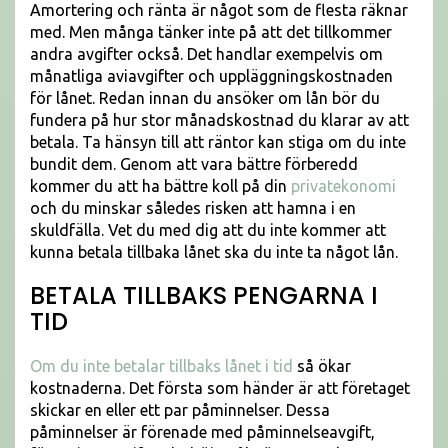
Amortering och ränta är något som de flesta räknar
med. Men många tänker inte på att det tillkommer
andra avgifter också. Det handlar exempelvis om
månatliga aviavgifter och uppläggningskostnaden
för lånet. Redan innan du ansöker om lån bör du
fundera på hur stor månadskostnad du klarar av att
betala. Ta hänsyn till att räntor kan stiga om du inte
bundit dem. Genom att vara bättre förberedd
kommer du att ha bättre koll på din
privatekonomi
och du minskar således risken att hamna i en
skuldfälla. Vet du med dig att du inte kommer att
kunna betala tillbaka lånet ska du inte ta något lån.
BETALA TILLBAKS PENGARNA I
TID
Om du inte betalar tillbaks lånet i tid
så ökar
kostnaderna. Det första som händer är att företaget
skickar en eller ett par påminnelser. Dessa
påminnelser är förenade med påminnelseavgift,