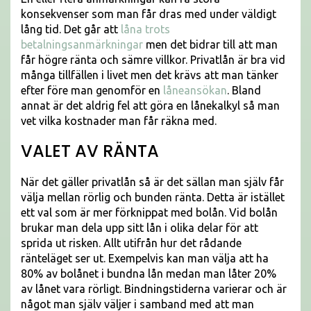
konsekvenser som man får dras med under väldigt
lång tid. Det går att
låna trots
betalningsanmärkningar
men det bidrar till att man
får högre ränta och sämre villkor. Privatlån är bra vid
många tillfällen i livet men det krävs att man tänker
efter före man genomför en
låneansökan
. Bland
annat är det aldrig fel att göra en lånekalkyl så man
vet vilka kostnader man får räkna med.
VALET AV RÄNTA
När det gäller privatlån så är det sällan man själv får
välja mellan rörlig och bunden ränta. Detta är istället
ett val som är mer förknippat med bolån. Vid bolån
brukar man dela upp sitt lån i olika delar för att
sprida ut risken. Allt utifrån hur det rådande
ränteläget ser ut. Exempelvis kan man välja att ha
80% av bolånet i bundna lån medan man låter 20%
av lånet vara rörligt. Bindningstiderna varierar och är
något man själv väljer i samband med att man