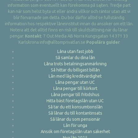
information som eventuellt kan förekomma på sajten. Tredje part
kan när som helst byta ut eller ändra villkor och räntor utan att vi
blir förvarnade om detta. Du bör därför alltid se fullständig
information hos respektive låneinstitut innan du ansöker om ett lån.
Notera att det alltid finns en risk till skuldsättning när du lånar
pengar.
Kontakt
: 7 Out Media AB Norra Kungsgatan 14 371 33
Karlskrona info@alltomprivatlan.se
Populära guider
Låna utan fast jobb
Så samlar du dina lån
Låna trots betalningsanmärkning
Så hittar du billigast billån
Lån med låg kreditvärdighet
Låna pengar utan UC
Låna pengar till körkort
Låna pengar till fritidshus
Hitta bäst företagslån utan UC
Så tar du ett konsumtionslån
Så lånar du till kontantinsats
Så lånar du som pensionär
Lån för unga
Ansök om företagslån utan säkerhet
Nya lån 2025