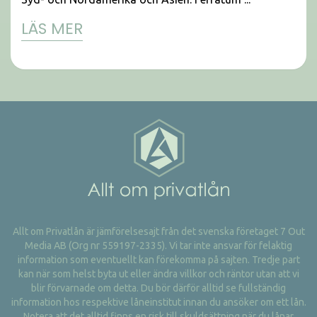
LÄS MER
Allt om Privatlån är jämförelsesajt från det svenska företaget 7 Out
Media AB (Org nr 559197-2335). Vi tar inte ansvar för felaktig
information som eventuellt kan förekomma på sajten. Tredje part
kan när som helst byta ut eller ändra villkor och räntor utan att vi
blir förvarnade om detta. Du bör därför alltid se fullständig
information hos respektive låneinstitut innan du ansöker om ett lån.
Notera att det alltid finns en risk till skuldsättning när du lånar