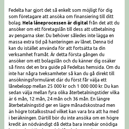
Fedelta har gjort det så enkelt som möjligt för dig
som företagare att ansöka om finansiering till ditt
bolag.
Hela låneprocessen är digital
från det att du
ansöker om ett företagslån till dess att utbetalning
av pengarna sker. Du behöver således inte lägga en
massa extra tid på hanteringen av lånet. Denna tid
kan du istället använda för att fortsätta ta din
verksamhet framåt. Är detta första gången du
ansöker om ett bolagslån och du känner dig osäker
så finns det en bra guide på Fedeltas hemsida. Om du
inte har några tveksamheter så kan du gå direkt till
ansökningsformuläret där du först får välja ett
lånebelopp mellan 25 000 kr och 1 000 000 kr. Du kan
sedan välja mellan fyra olika återbetalningstider vilka
är 6 mån, 12 mån, 24 mån och 36 mån. En längre
återbetalningstid ger en lägre månadskostnad men
än högre totalkostnad vilket kan vara bra att ha med
i beräkningen. Därtill bör du inte ansöka om en högre
kredit än nödvändigt då detta bara innebär onödiga