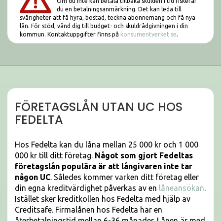
Om du inte kan betala tillbaka skulden i tid riskerar
du en betalningsanmärkning. Det kan leda till
svårigheter att få hyra, bostad, teckna abonnemang och få nya
lån. För stöd, vänd dig till budget- och skuldrådgivningen i din
kommun. Kontaktuppgifter finns på
konsumentverket.se
.
FÖRETAGSLÅN UTAN UC HOS
FEDELTA
Hos Fedelta kan du låna mellan 25 000 kr och 1 000
000 kr till ditt företag.
Något som gjort Fedeltas
företagslån populära är att långivaren inte tar
någon UC
. Således kommer varken ditt företag eller
din egna kreditvärdighet påverkas av en
låneansökan
.
Istället sker kreditkollen hos Fedelta med hjälp av
Creditsafe. Firmalånen hos Fedelta har en
återbetalningstid mellan 6-36 månader. Lånen är med