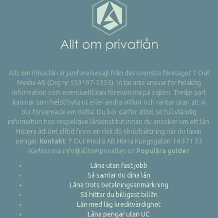
Allt om Privatlån är jämförelsesajt från det svenska företaget 7 Out
Media AB (Org nr 559197-2335). Vi tar inte ansvar för felaktig
information som eventuellt kan förekomma på sajten. Tredje part
kan när som helst byta ut eller ändra villkor och räntor utan att vi
blir förvarnade om detta. Du bör därför alltid se fullständig
information hos respektive låneinstitut innan du ansöker om ett lån.
Notera att det alltid finns en risk till skuldsättning när du lånar
pengar.
Kontakt
: 7 Out Media AB Norra Kungsgatan 14 371 33
Karlskrona info@alltomprivatlan.se
Populära guider
Låna utan fast jobb
Så samlar du dina lån
Låna trots betalningsanmärkning
Så hittar du billigast billån
Lån med låg kreditvärdighet
Låna pengar utan UC