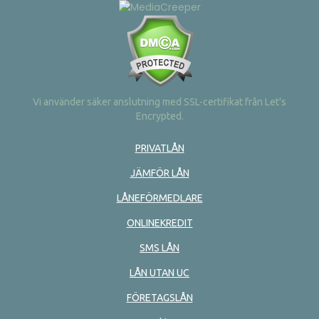
Vi använder säker anslutning med SSL-certifikat från Let's
Encrypted.
PRIVATLÅN
JÄMFÖR LÅN
LÅNEFÖRMEDLARE
ONLINEKREDIT
SMS LÅN
LÅN UTAN UC
FÖRETAGSLÅN