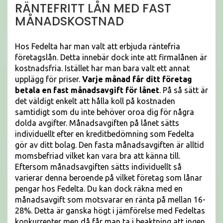
RÄNTEFRITT LÅN MED FAST
MÅNADSKOSTNAD
Hos Fedelta har man valt att erbjuda räntefria
företagslån. Detta innebär dock inte att firmalånen är
kostnadsfria. Istället har man bara valt ett annat
upplägg för priser.
Varje månad får ditt företag
betala en fast månadsavgift för lånet
. På så sätt är
det väldigt enkelt att hålla koll på kostnaden
samtidigt som du inte behöver oroa dig för några
dolda avgifter. Månadsavgiften på lånet sätts
individuellt efter en kreditbedömning som Fedelta
gör av ditt bolag. Den fasta månadsavgiften är alltid
momsbefriad vilket kan vara bra att känna till.
Eftersom månadsavgiften sätts individuellt så
varierar denna beroende på vilket företag som lånar
pengar hos Fedelta. Du kan dock räkna med en
månadsavgift som motsvarar en ränta på mellan 16-
28%. Detta är ganska högt i jämförelse med Fedeltas
konkurrenter men då får man ta i beaktning att ingen