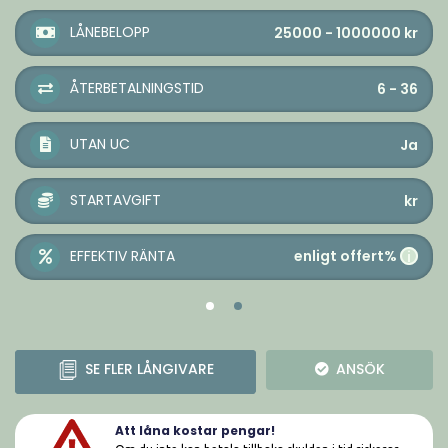
LÅNEBELOPP
25000 - 1000000
kr
ÅTERBETALNINGSTID
6 - 36
UTAN UC
Ja
STARTAVGIFT
kr
enligt offert%
EFFEKTIV RÄNTA
i
SE FLER LÅNGIVARE
ANSÖK
Att låna kostar pengar!