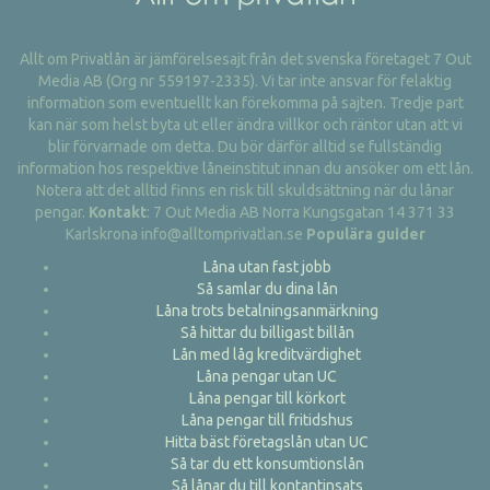
Allt om Privatlån är jämförelsesajt från det svenska företaget 7 Out
Media AB (Org nr 559197-2335). Vi tar inte ansvar för felaktig
information som eventuellt kan förekomma på sajten. Tredje part
kan när som helst byta ut eller ändra villkor och räntor utan att vi
blir förvarnade om detta. Du bör därför alltid se fullständig
information hos respektive låneinstitut innan du ansöker om ett lån.
Notera att det alltid finns en risk till skuldsättning när du lånar
pengar.
Kontakt
: 7 Out Media AB Norra Kungsgatan 14 371 33
Karlskrona info@alltomprivatlan.se
Populära guider
Låna utan fast jobb
Så samlar du dina lån
Låna trots betalningsanmärkning
Så hittar du billigast billån
Lån med låg kreditvärdighet
Låna pengar utan UC
Låna pengar till körkort
Låna pengar till fritidshus
Hitta bäst företagslån utan UC
Så tar du ett konsumtionslån
Så lånar du till kontantinsats