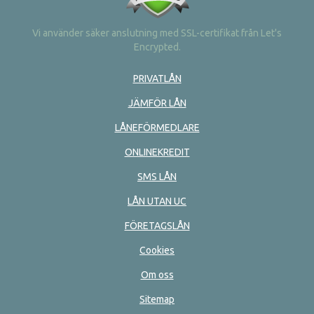
Vi använder säker anslutning med SSL-certifikat från Let's
Encrypted.
PRIVATLÅN
JÄMFÖR LÅN
LÅNEFÖRMEDLARE
ONLINEKREDIT
SMS LÅN
LÅN UTAN UC
FÖRETAGSLÅN
Cookies
Om oss
Sitemap