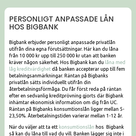
PERSONLIGT ANPASSADE LÅN
HOS BIGBANK
Bigbank erbjuder personligt anpassade privatlån
utifrån dina egna förutsättningar. Här kan du låna
från 10 000 kr upp till 250 000 kr utan att banken
kräver någon säkerhet. Hos Bigbank kan du
låna med
låg kreditvärdighet
då banken accepterar upp till fem
betalningsanmärkningar. Räntan på Bigbanks
privatlån sätts individuellt utifrån din
återbetalningsförmåga. Du får först reda på räntan
efter en sedvanlig kreditprövning gjorts där Bigbank
inhämtar ekonomisk information om dig från UC.
Räntan på Bigbanks konsumtionslån ligger mellan 5-
23,50%. Återbetalningstiden varierar mellan 1-12 år.
När du väljer att ta ett
konsumtionslån
hos Bigbank
så kan du låna till vad du vill. Banken lägger sig inte i