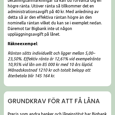
betalningsanmärkningar så kan du förvänta dig en
högre ränta. Utöver ränta så tillkommer det en
administrationsavgift på 40 kr. Med anledning av
detta så är den effektiva räntan högre än den
nominella räntan vilket du kan se i exemplet nedan.
Däremot tar Bigbank inte ut någon
uppläggningsavgift på lånet.
Räkneexempel
:
Räntan sätts individuellt och ligger mellan 5,00–
23,50%. Effektiv ränta är 12,61% vid exempelränta
10,95% vid lån om 85 000 kr med 10 års löptid.
Månadskostnad 1210 kr och totalt belopp att
återbetala blir 145 164 kr.
GRUNDKRAV FÖR ATT FÅ LÅNA
Precis som andra banker och låneinstitut har Bigbank