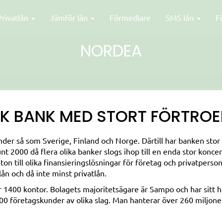
Privatlån
Jämför lån
Förmedlare
SMS lån
F
NORDEA
SK BANK MED STORT FÖRTRO
der så som Sverige, Finland och Norge. Därtill har banken stor
t 2000 då flera olika banker slogs ihop till en enda stor koncer
on till olika finansieringslösningar för företag och privatperson
ån och då inte minst privatlån.
er 1400 kontor. Bolagets majoritetsägare är Sampo och har sitt 
0 företagskunder av olika slag. Man hanterar över 260 miljoner