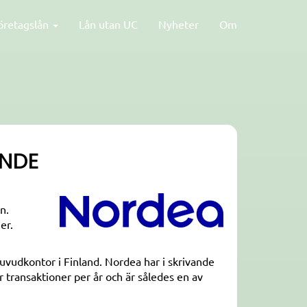
öretagslån
Lån utan UC
Nyheter
Om
ENDE
n.
er.
huvudkontor i Finland. Nordea har i skrivande
 transaktioner per år och är således en av