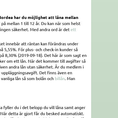
ordea har du möjlighet att låna mellan
 på mellan 1 till 12 år. Du kan när som helst
r ingen säkerhet. Med andra ord är det
ett
ket innebär att räntan kan förändras under
å 5,55%. För plus- och check-in kunder så
på 8,30% (2019-09-18). Det här är som sagt en
ker om ett lån. När det kommer till avgifter så
även andra lån utan säkerhet. Är du medlem i
ar uppläggningsavgift. Det finns även en
n vanliga lån så som bolån och
billån
. Man
 fyller du i det belopp du vill låna samt anger
 När detta är gjort får du besked automatiskt.