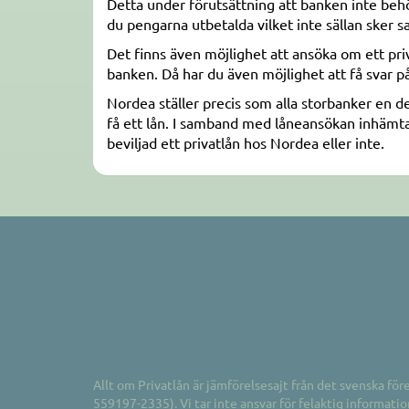
Detta under förutsättning att banken inte behöv
du pengarna utbetalda vilket inte sällan sker
Det finns även möjlighet att ansöka om ett priva
banken. Då har du även möjlighet att få svar p
Nordea ställer precis som alla storbanker en d
få ett lån. I samband med låneansökan inhäm
beviljad ett privatlån hos Nordea eller inte.
Allt om Privatlån är jämförelsesajt från det svenska fö
559197-2335). Vi tar inte ansvar för felaktig informat