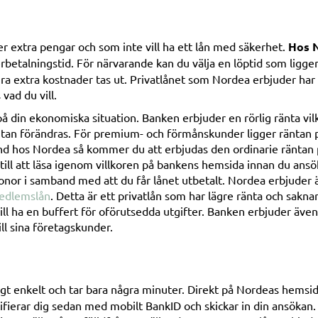
er extra pengar och som inte vill ha ett lån med säkerhet.
Hos N
erbetalningstid. För närvarande kan du välja en löptid som ligger
ågra extra kostnader tas ut. Privatlånet som Nordea erbjuder ha
vad du vill.
på din ekonomiska situation. Banken erbjuder en rörlig ränta vil
ntan förändras. För premium- och förmånskunder ligger räntan p
nd hos Nordea så kommer du att erbjudas den ordinarie räntan 
d till att läsa igenom villkoren på bankens hemsida innan du ansö
onor i samband med att du får lånet utbetalt. Nordea erbjuder 
medlemslån
. Detta är ett privatlån som har lägre ränta och sakn
ill ha en buffert för oförutsedda utgifter. Banken erbjuder äve
ill sina företagskunder.
igt enkelt och tar bara några minuter. Direkt på Nordeas hemsida
ifierar dig sedan med mobilt BankID och skickar in din ansökan.