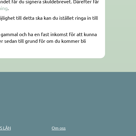
andet får du signera skuldebrevet. Därefter får
ning
.
het till detta ska kan du istället ringa in till
r gammal och ha en fast inkomst för att kunna
er sedan till grund för om du kommer bli
S LÅN
Om oss