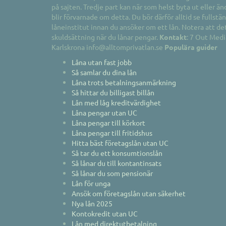
på sajten. Tredje part kan när som helst byta ut eller änd
blir förvarnade om detta. Du bör därför alltid se fullst
låneinstitut innan du ansöker om ett lån. Notera att det a
skuldsättning när du lånar pengar.
Kontakt
: 7 Out Med
Karlskrona info@alltomprivatlan.se
Populära guider
Låna utan fast jobb
Så samlar du dina lån
Låna trots betalningsanmärkning
Så hittar du billigast billån
Lån med låg kreditvärdighet
Låna pengar utan UC
Låna pengar till körkort
Låna pengar till fritidshus
Hitta bäst företagslån utan UC
Så tar du ett konsumtionslån
Så lånar du till kontantinsats
Så lånar du som pensionär
Lån för unga
Ansök om företagslån utan säkerhet
Nya lån 2025
Kontokredit utan UC
Lån med direktutbetalning