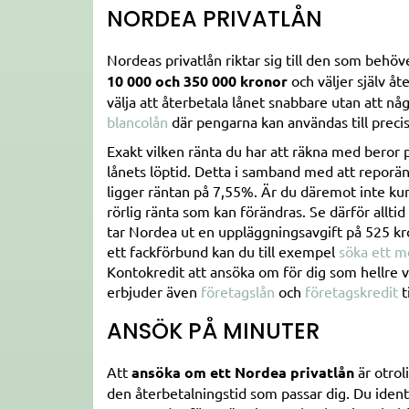
NORDEA PRIVATLÅN
Nordeas privatlån riktar sig till den som behöv
10 000 och 350 000 kronor
och väljer själv åt
välja att återbetala lånet snabbare utan att n
blancolån
där pengarna kan användas till precis 
Exakt vilken ränta du har att räkna med beror 
lånets löptid. Detta i samband med att reporä
ligger räntan på 7,55%. Är du däremot inte ku
rörlig ränta som kan förändras. Se därför allti
tar Nordea ut en uppläggningsavgift på 525 kr
ett fackförbund kan du till exempel
söka ett 
Kontokredit att ansöka om för dig som hellre v
erbjuder även
företagslån
och
företagskredit
t
ANSÖK PÅ MINUTER
Att
ansöka om ett Nordea privatlån
är otrol
den återbetalningstid som passar dig. Du ident