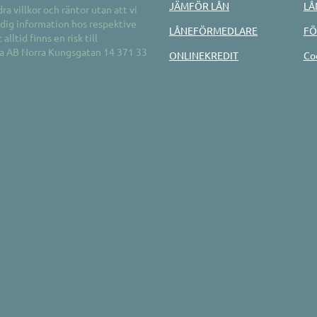
JÄMFÖR LÅN
LÅ
ra villkor och räntor utan att vi
ändig information hos respektive
LÅNEFÖRMEDLARE
FÖ
lltid finns en risk till
ia AB Norra Kungsgatan 14 371 33
ONLINEKREDIT
Co