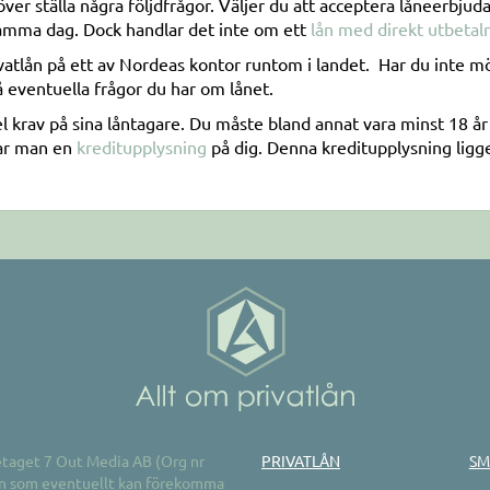
er ställa några följdfrågor. Väljer du att acceptera låneerbjud
 samma dag. Dock handlar det inte om ett
lån med direkt utbetal
tlån på ett av Nordeas kontor runtom i landet. Har du inte möjlig
å eventuella frågor du har om lånet.
el krav på sina låntagare. Du måste bland annat vara minst 18 å
tar man en
kreditupplysning
på dig. Denna kreditupplysning ligg
retaget 7 Out Media AB (Org nr
PRIVATLÅN
SM
ion som eventuellt kan förekomma