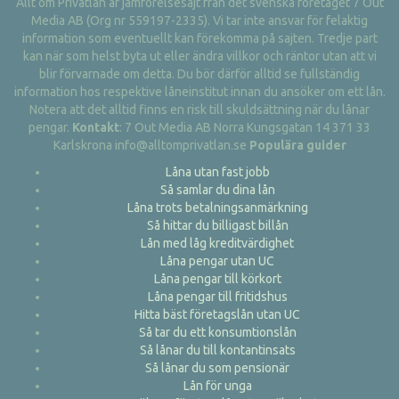
Allt om Privatlån är jämförelsesajt från det svenska företaget 7 Out
Media AB (Org nr 559197-2335). Vi tar inte ansvar för felaktig
information som eventuellt kan förekomma på sajten. Tredje part
kan när som helst byta ut eller ändra villkor och räntor utan att vi
blir förvarnade om detta. Du bör därför alltid se fullständig
information hos respektive låneinstitut innan du ansöker om ett lån.
Notera att det alltid finns en risk till skuldsättning när du lånar
pengar.
Kontakt
: 7 Out Media AB Norra Kungsgatan 14 371 33
Karlskrona info@alltomprivatlan.se
Populära guider
Låna utan fast jobb
Så samlar du dina lån
Låna trots betalningsanmärkning
Så hittar du billigast billån
Lån med låg kreditvärdighet
Låna pengar utan UC
Låna pengar till körkort
Låna pengar till fritidshus
Hitta bäst företagslån utan UC
Så tar du ett konsumtionslån
Så lånar du till kontantinsats
Så lånar du som pensionär
Lån för unga