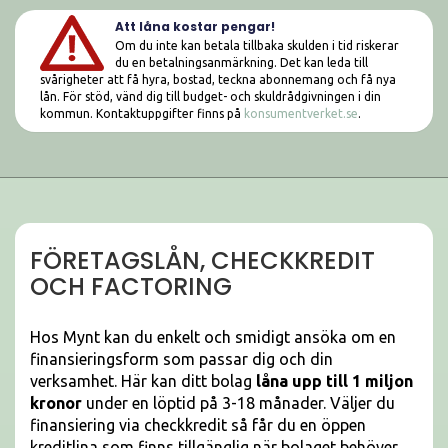
Att låna kostar pengar!
Om du inte kan betala tillbaka skulden i tid riskerar
du en betalningsanmärkning. Det kan leda till
svårigheter att få hyra, bostad, teckna abonnemang och få nya
lån. För stöd, vänd dig till budget- och skuldrådgivningen i din
kommun. Kontaktuppgifter finns på
konsumentverket.se
.
FÖRETAGSLÅN, CHECKKREDIT
OCH FACTORING
Hos Mynt kan du enkelt och smidigt ansöka om en
finansieringsform som passar dig och din
verksamhet. Här kan ditt bolag
låna upp till 1 miljon
kronor
under en löptid på 3-18 månader. Väljer du
finansiering via checkkredit så får du en öppen
kreditlina som finns tillgänglig när bolaget behöver