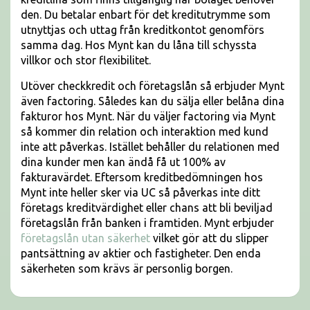
den. Du betalar enbart för det kreditutrymme som
utnyttjas och uttag från kreditkontot genomförs
samma dag. Hos Mynt kan du låna till schyssta
villkor och stor flexibilitet.
Utöver checkkredit och företagslån så erbjuder Mynt
även factoring. Således kan du sälja eller belåna dina
fakturor hos Mynt. När du väljer factoring via Mynt
så kommer din relation och interaktion med kund
inte att påverkas. Istället behåller du relationen med
dina kunder men kan ändå få ut 100% av
fakturavärdet. Eftersom kreditbedömningen hos
Mynt inte heller sker via UC så påverkas inte ditt
företags kreditvärdighet eller chans att bli beviljad
företagslån från banken i framtiden. Mynt erbjuder
företagslån utan säkerhet
vilket gör att du slipper
pantsättning av aktier och fastigheter. Den enda
säkerheten som krävs är personlig borgen.