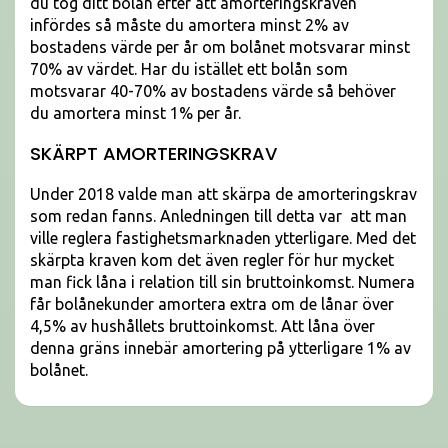
du tog ditt bolån efter att amorteringskraven
infördes så måste du amortera minst 2% av
bostadens värde per år om bolånet motsvarar minst
70% av värdet. Har du istället ett bolån som
motsvarar 40-70% av bostadens värde så behöver
du amortera minst 1% per år.
SKÄRPT AMORTERINGSKRAV
Under 2018 valde man att skärpa de amorteringskrav
som redan fanns. Anledningen till detta var att man
ville reglera fastighetsmarknaden ytterligare. Med det
skärpta kraven kom det även regler för hur mycket
man fick låna i relation till sin bruttoinkomst. Numera
får bolånekunder amortera extra om de lånar över
4,5% av hushållets bruttoinkomst. Att låna över
denna gräns innebär amortering på ytterligare 1% av
bolånet.