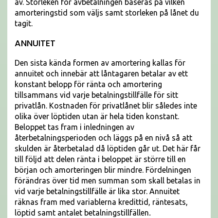
av. Storleken för avbetalningen baseras på vilken
amorteringstid som väljs samt storleken på lånet du
tagit.
ANNUITET
Den sista kända formen av amortering kallas för
annuitet och innebär att låntagaren betalar av ett
konstant belopp för ränta och amortering
tillsammans vid varje betalningstillfälle för sitt
privatlån. Kostnaden för privatlånet blir således inte
olika över löptiden utan är hela tiden konstant.
Beloppet tas fram i inledningen av
återbetalningsperioden och läggs på en nivå så att
skulden är återbetalad då löptiden går ut. Det här får
till följd att delen ränta i beloppet är större till en
början och amorteringen blir mindre. Fördelningen
förändras över tid men summan som skall betalas in
vid varje betalningstillfälle är lika stor. Annuitet
räknas fram med variablerna kredittid, räntesats,
löptid samt antalet betalningstillfällen
.