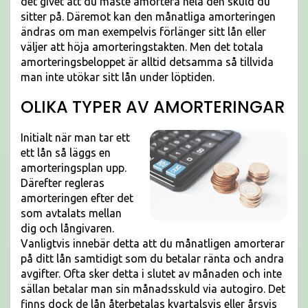
det givet att du måste amortera hela den skuld du
sitter på. Däremot kan den månatliga amorteringen
ändras om man exempelvis förlänger sitt lån eller
väljer att höja amorteringstakten. Men det totala
amorteringsbeloppet är alltid detsamma så tillvida
man inte utökar sitt lån under löptiden.
OLIKA TYPER AV AMORTERINGAR
Initialt när man tar ett
ett lån så läggs en
amorteringsplan upp.
Därefter regleras
amorteringen efter det
som avtalats mellan
dig och långivaren.
Vanligtvis innebär detta att du månatligen amorterar
på ditt lån samtidigt som du betalar ränta och andra
avgifter. Ofta sker detta i slutet av månaden och inte
sällan betalar man sin månadsskuld via autogiro. Det
finns dock de lån återbetalas kvartalsvis eller årsvis